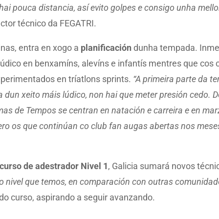
ai pouca distancia, así evito golpes e consigo unha mellor
rector técnico da FEGATRI.
inas, entra en xogo a
planificación
dunha tempada. Inmer
 lúdico en benxamíns, alevíns e infantís mentres que co
xperimentados en tríatlons sprints.
“A primeira parte da 
a dun xeito máis lúdico, non hai que meter presión cedo. De
omas de Tempos se centran en natación e carreira e en mar
ero os que continúan co club fan augas abertas nos meses
curso de adestrador Nivel 1
, Galicia sumará novos técni
o nivel que temos, en comparación con outras comunidad
r do curso, aspirando a seguir avanzando.