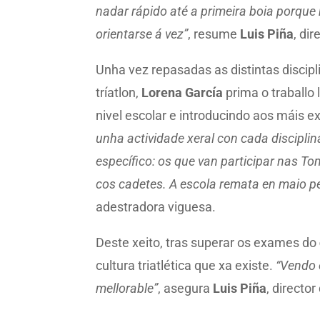
nadar rápido até a primeira boia porque h
orientarse á vez”
, resume
Luis Piña
, di
Unha vez repasadas as distintas discipl
tríatlon,
Lorena García
prima o traballo
nivel escolar e introducindo aos máis e
unha actividade xeral con cada disciplin
específico: os que van participar nas T
cos cadetes. A escola remata en maio p
adestradora viguesa.
Deste xeito, tras superar os exames do
cultura triatlética que xa existe.
“Vendo 
mellorable”
, asegura
Luis Piña
, directo