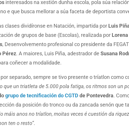
os
interesados na xestión dunha escola, pola súa relación
 ano e que busca mellorar a súa faceta de deportista con
s clases dividíronse en Natación, impartida por
Luis Piñ
zación de grupos de base (Escolas), realizada por
Lorena
s
, Desenvolvemento profesional co presidente da FEGAT
o Pérez
. A maiores, Luis Piña, adestrador de
Susana Rodr
ara coñecer a modalidade.
n por separado, sempre se tivo presente o tríatlon como 
 que un triatleta de 5.000 pola fatiga, os ritmos son un 
 do
grupo de tecnificación do CGTD
de Pontevedra
. Como
ección da posición do tronco ou da zancada senón que ta
o máis anos no tríatlon, moitas veces é cuestión da riquez
on ten o resto”
.