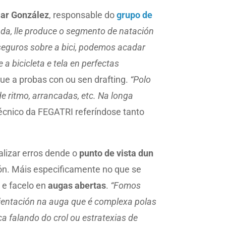
ar González
, responsable do
grupo de
anda, lle produce o segmento de natación
eguros sobre a bici, podemos acadar
 a bicicleta e tela en perfectas
oque a probas con ou sen drafting.
“Polo
de ritmo, arrancadas, etc. Na longa
cnico da FEGATRI referíndose tanto
alizar erros dende o
punto de vista dun
ión. Máis especificamente no que se
a e facelo en
augas abertas
.
“Fomos
rientación na auga que é complexa polas
ca falando do crol ou estratexias de