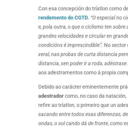
Con esa concepción do tríatlon como d
rendemento do CGTD
.
“O especial no c
e, pola outra, o que o ciclismo ten sobre a
grandes velocidades e circular en gran
condicións é imprescindible”.
No sector 
xeral, nas probas de curta distancia per
distancia, sen poder ir a roda, adéstrase
aos adestramentos como á propia comp
Debido ao carácter eminentemente prác
adestrador
como, no caso da natación, 
refire ao tríatlon, o primeiro que un ad
sacando entre todos esas diferenzas, de
ondas, o sol cando dá de fronte, como es