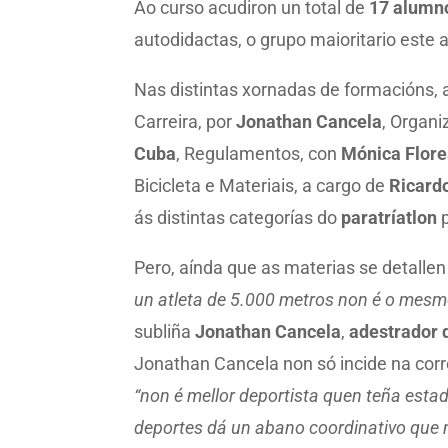
Ao curso acudiron un total de
17 alumn
autodidactas, o grupo maioritario este
Nas distintas xornadas de formacións, a
Carreira, por
Jonathan Cancela
, Organi
Cuba
, Regulamentos, con
Mónica Flore
Bicicleta e Materiais, a cargo de
Ricard
ás distintas categorías do
paratríatlon
p
Pero, aínda que as materias se detalle
un atleta de 5.000 metros non é o mesmo
subliña
Jonathan Cancela
,
adestrador
Jonathan Cancela non só incide na corr
“non é mellor deportista quen teña estad
deportes dá un abano coordinativo que n