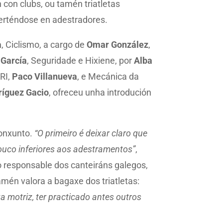
 con clubs, ou tamén triatletas
verténdose en adestradores.
a
, Ciclismo, a cargo de
Omar González
,
 García
, Seguridade e Hixiene, por
Alba
RI,
Paco Villanueva
, e Mecánica da
íguez Gacio
, ofreceu unha introdución
conxunto.
“O primeiro é deixar claro que
pouco inferiores aos adestramentos”
,
 responsable dos canteiráns galegos,
mén valora a bagaxe dos triatletas:
a motriz, ter practicado antes outros