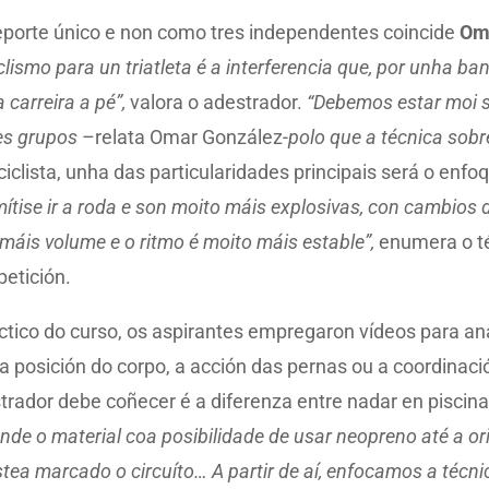
eporte único e non como tres independentes coincide
Om
iclismo para un triatleta é a interferencia que, por unha b
 carreira a pé”,
valora o adestrador.
“Debemos estar moi s
des grupos
–relata Omar González-
polo que a técnica sobre
ciclista, unha das particularidades principais será o enf
mítise ir a roda e son moito máis explosivas, con cambios 
 máis volume e o ritmo é moito máis estable”,
enumera o té
etición.
tico do curso, os aspirantes empregaron vídeos para an
a posición do corpo, a acción das pernas ou a coordinac
estrador debe coñecer é a diferenza entre nadar en piscin
nde o material coa posibilidade de usar neopreno até a o
tea marcado o circuíto… A partir de aí, enfocamos a técni