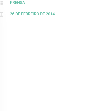

PRENSA

26 DE FEBREIRO DE 2014