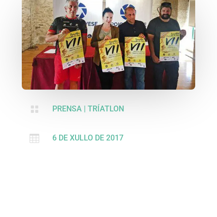

PRENSA
|
TRÍATLON

6 DE XULLO DE 2017