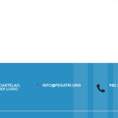
CASTELAO,
INFO@FEGATRI.ORG
982 
7001 LUGO