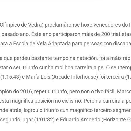
límpico de Vedra) proclamáronse hoxe vencedores do III 
 pasado ano. Este ano participaron máis de 200 triatleta
para a Escola de Vela Adaptada para persoas con discap
a que perdeu bastante tempo na natación, foi a máis rápi
ar o seu triunfo cunha moi boa carreira a pe. O seu tempo
1:15:43) e María Lois (Arcade Inforhouse) foi terceira (1
ón do 2016, repetiu triunfo, pero non o tivo fácil. Marco
ta magnífica posición no ciclismo. Pero na carreira a p
e atrás, logrou o triunfo cun magnífico terceiro segme
segundo lugar (1:01:32) e Eduardo Amoedo (Horizonte Gijó