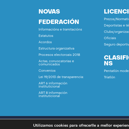
NOVAS
LICENC
Prezos/Normati
FEDERACIÓN
Deportistas e t
Informacións e tramitacións
Clubs/organiza
Estatutos
Oficiais
Acordos
Seguro deporti
Estructura organizativa
Procesos electoroais 2018
CLASIF
Actas, convocatorias e
NS
comunicados
Convenios
Pentatlón mode
Lei 19/2013 de transparencia:
Tríatlón
ART 6 información
instituticional
ART 8 información
instituticional
Utilizamos cookies para ofrecerlle a mellor experien
© FEGATRI 2024 |
Politica de Cookies
|
Aviso L