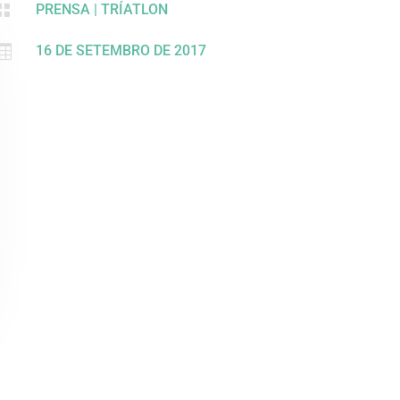

PRENSA
|
TRÍATLON

16 DE SETEMBRO DE 2017