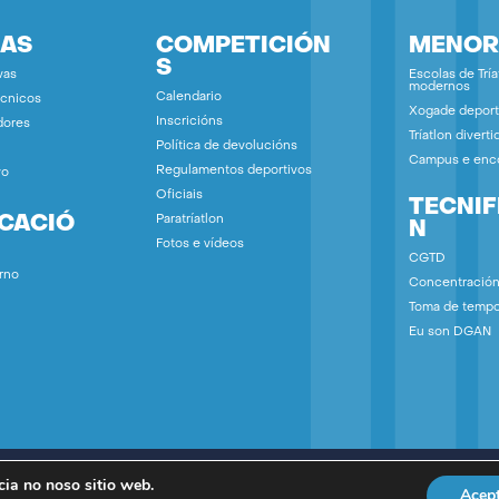
IAS
COMPETICIÓN
MENOR
S
vas
Escolas de Tría
modernos
Calendario
écnicos
Xogade deport
Inscricións
dores
Tríatlon diverti
Política de devolucións
Campus e enc
Regulamentos deportivos
vo
Oficiais
TECNIF
ICACIÓ
Paratríatlon
N
Fotos e vídeos
CGTD
rno
Concentració
Toma de temp
Eu son DGAN
cia no noso sitio web.
Acep
egal
|
Política de Privacidad