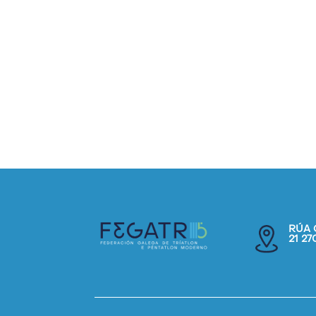
RÚA 
21 2