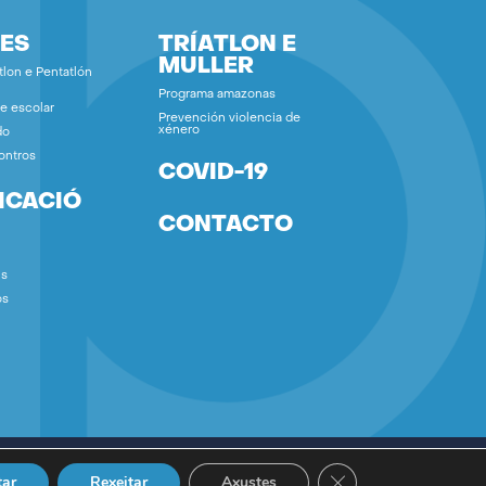
ES
TRÍATLON E
MULLER
tlon e Pentatlón
Programa amazonas
e escolar
Prevención violencia de
xénero
do
ontros
COVID-19
ICACIÓ
CONTACTO
ns
os
Close GDPR Cookie B
tar
Rexeitar
Axustes