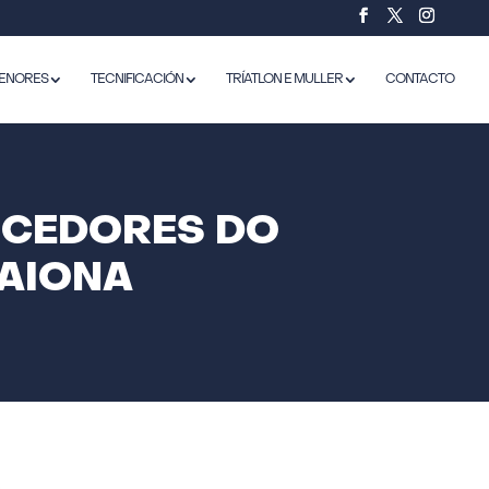
ENORES
TECNIFICACIÓN
TRÍATLON E MULLER
CONTACTO
NCEDORES DO
BAIONA