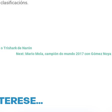
lasificacións.
 o Trishark de Narón
Next: Mario Mola, campión do mundo 2017 con Gómez Noya n
NTERESE…