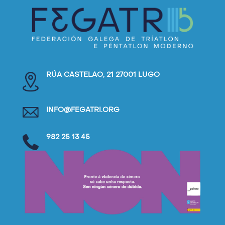
RÚA CASTELAO, 21 27001 LUGO
INFO@FEGATRI.ORG
982 25 13 45