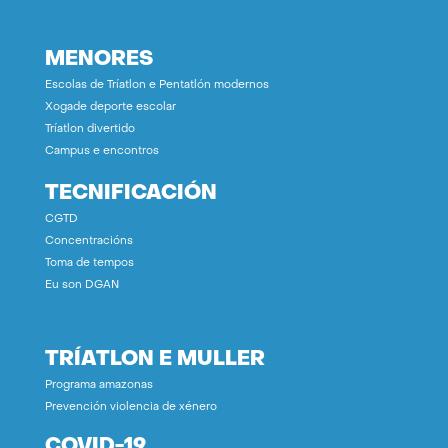
MENORES
Escolas de Tríatlon e Pentatlón modernos
Xogade deporte escolar
Tríatlon divertido
Campus e encontros
TECNIFICACIÓN
CGTD
Concentracións
Toma de tempos
Eu son DGAN
TRÍATLON E MULLER
Programa amazonas
Prevención violencia de xénero
COVID-19