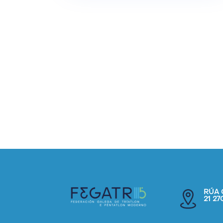
RÚA 
21 2