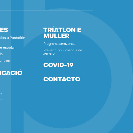
ES
TRÍATLON E
MULLER
tlon e Pentatlón
Programa amazonas
e escolar
Prevención violencia de
xénero
do
ontros
COVID-19
ICACIÓ
CONTACTO
ns
os