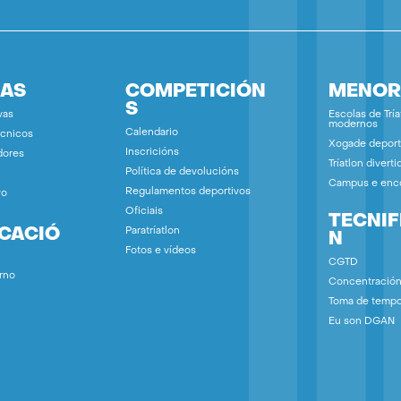
IAS
COMPETICIÓN
MENOR
S
vas
Escolas de Tría
modernos
Calendario
écnicos
Xogade deport
Inscricións
dores
Tríatlon diverti
Política de devolucións
Campus e enc
Regulamentos deportivos
vo
Oficiais
TECNIF
ICACIÓ
Paratríatlon
N
Fotos e vídeos
CGTD
rno
Concentració
Toma de temp
Eu son DGAN