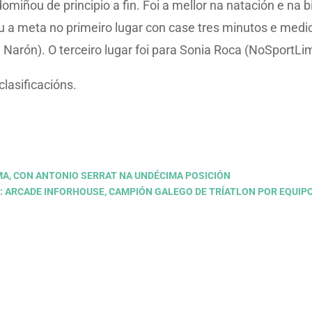
miñou de principio a fin. Foi a mellor na natación e na bi
ou a meta no primeiro lugar con case tres minutos e med
 Narón). O terceiro lugar foi para Sonia Roca (NoSportLim
lasificacións.
MA, CON ANTONIO SERRAT NA UNDÉCIMA POSICIÓN
t: ARCADE INFORHOUSE, CAMPIÓN GALEGO DE TRÍATLON POR EQUI