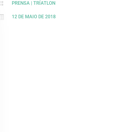

PRENSA
|
TRÍATLON

12 DE MAIO DE 2018