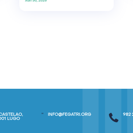
Xuñ 30, 2026
CASTELAO,
INFO@FEGATRI.ORG
982 
7001 LUGO