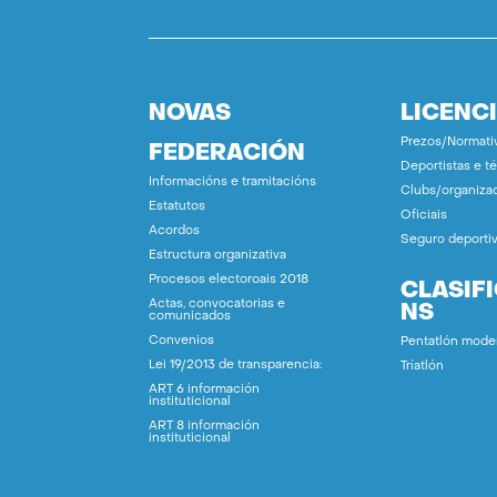
NOVAS
LICENC
Prezos/Normati
FEDERACIÓN
Deportistas e t
Informacións e tramitacións
Clubs/organiza
Estatutos
Oficiais
Acordos
Seguro deporti
Estructura organizativa
Procesos electoroais 2018
CLASIF
Actas, convocatorias e
NS
comunicados
Convenios
Pentatlón mode
Lei 19/2013 de transparencia:
Tríatlón
ART 6 información
instituticional
ART 8 información
instituticional