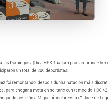
icolás Domínguez (Disa HPS Tríatlon) proclamáronse hox
ticiparon un total de 200 deportistas.
ez foi remontando, despois dunha natación máis discret
 pe, para chegar a meta en solitario cun tempo de 1:08:4
 segunda posición e Miguel Ángel Acosta (Cidade de Lugo F