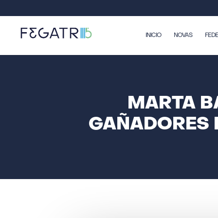
INICIO
NOVAS
FED
MARTA B
GAÑADORES D