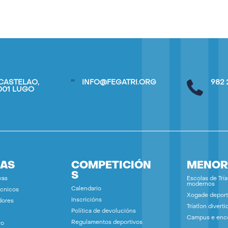
CASTELAO,
INFO@FEGATRI.ORG
982 
7001 LUGO
IAS
COMPETICIÓN
MENOR
S
vas
Escolas de Tría
modernos
Calendario
écnicos
Xogade deport
Inscricións
dores
Tríatlon diverti
Política de devolucións
Campus e enc
Regulamentos deportivos
vo