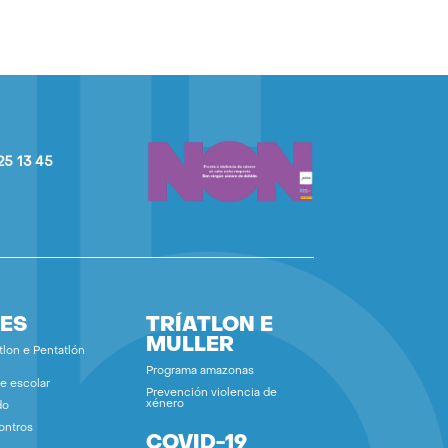
25 13 45
ES
TRÍATLON E
MULLER
tlon e Pentatlón
Programa amazonas
e escolar
Prevención violencia de
xénero
do
ontros
COVID-19