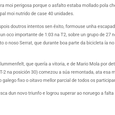
 era moi perigosa porque o asfalto estaba mollado pola ch
pal moi nutrido de case 40 unidades.
spois doutros intentos sen éxito, formouse unha escapa
 un oco importante de 1:03 na T2, sobre un grupo de 27 n
to o noso Serrat, que durante boa parte da bicicleta ía no
lummenfelt, que quería a vitoria, e de Mario Mola por det
 T-2 na posición 30) comezou a súa remontada, ata esa 
 galego fixo o oitavo mellor parcial de todos os participa
ca dun novo triunfo e logrou superar ao noruego a falta