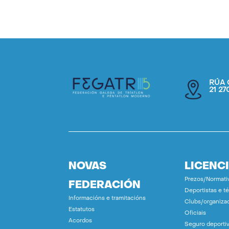
RÚA 
21 2
NOVAS
LICENC
Prezos/Normati
FEDERACIÓN
Deportistas e t
Informacións e tramitacións
Clubs/organiza
Estatutos
Oficiais
Acordos
Seguro deporti