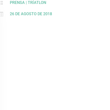

PRENSA
|
TRÍATLON

26 DE AGOSTO DE 2018