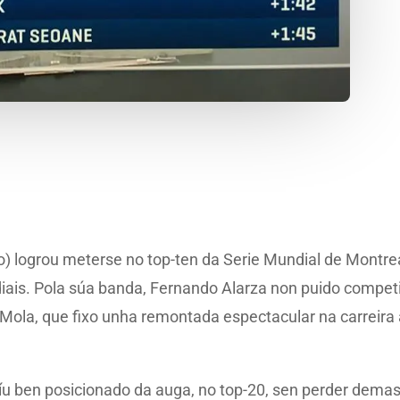
o) logrou meterse no top-ten da Serie Mundial de Montrea
ais. Pola súa banda, Fernando Alarza non puido competir
 Mola, que fixo unha remontada espectacular na carreira 
aíu ben posicionado da auga, no top-20, sen perder dema