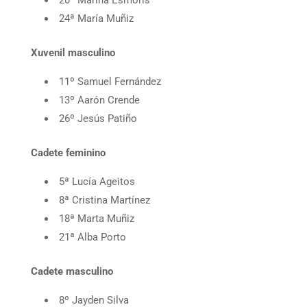
20ª Marina Esmorís
24ª María Muñiz
Xuvenil masculino
11º Samuel Fernández
13º Aarón Crende
26º Jesús Patiño
Cadete feminino
5ª Lucía Ageitos
8ª Cristina Martínez
18ª Marta Muñiz
21ª Alba Porto
Cadete masculino
8º Jayden Silva