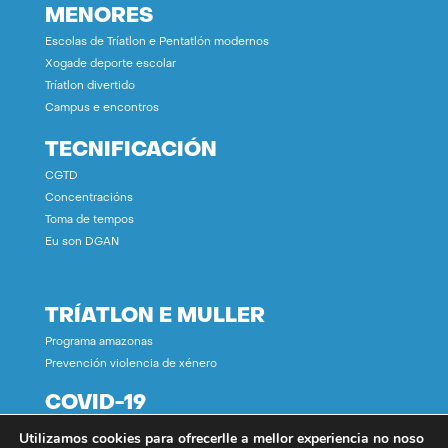
MENORES
Escolas de Tríatlon e Pentatlón modernos
Xogade deporte escolar
Tríatlon divertido
Campus e encontros
TECNIFICACIÓN
CGTD
Concentracións
Toma de tempos
Eu son DGAN
TRÍATLON E MULLER
Programa amazonas
Prevención violencia de xénero
COVID-19
Utilizamos cookies para ofrecerlle a mellor experiencia no noso