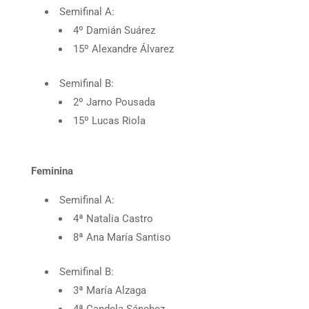
Semifinal A:
4º Damián Suárez
15º Alexandre Álvarez
Semifinal B:
2º Jarno Pousada
15º Lucas Riola
Feminina
Semifinal A:
4ª Natalia Castro
8ª Ana María Santiso
Semifinal B:
3ª María Alzaga