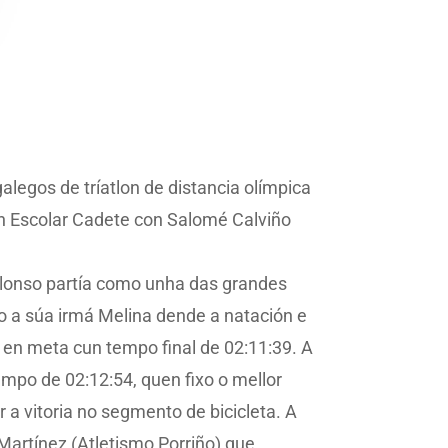
legos de tríatlon de distancia olímpica
ón Escolar Cadete con Salomé Calviño
Alonso partía como unha das grandes
to a súa irmá Melina dende a natación e
u en meta cun tempo final de 02:11:39. A
empo de 02:12:54, quen fixo o mellor
r a vitoria no segmento de bicicleta. A
Martínez (Atletismo Porriño) que