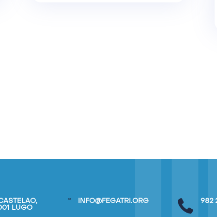
CASTELAO,
INFO@FEGATRI.ORG
982 
7001 LUGO