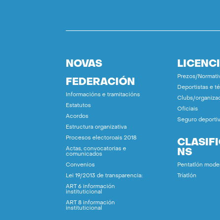
NOVAS
LICENC
Prezos/Normati
FEDERACIÓN
Deportistas e t
Informacións e tramitacións
Clubs/organiza
Estatutos
Oficiais
Acordos
Seguro deporti
Estructura organizativa
Procesos electoroais 2018
CLASIF
Actas, convocatorias e
NS
comunicados
Convenios
Pentatlón mode
Lei 19/2013 de transparencia:
Tríatlón
ART 6 información
instituticional
ART 8 información
instituticional