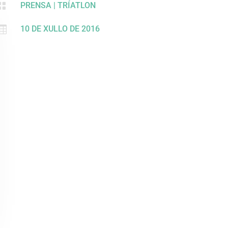

PRENSA
|
TRÍATLON

10 DE XULLO DE 2016