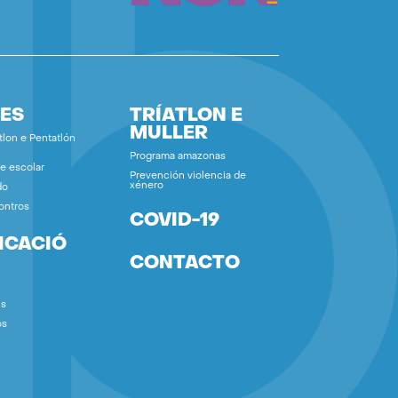
ES
TRÍATLON E
MULLER
tlon e Pentatlón
Programa amazonas
e escolar
Prevención violencia de
xénero
do
ontros
COVID-19
ICACIÓ
CONTACTO
ns
os