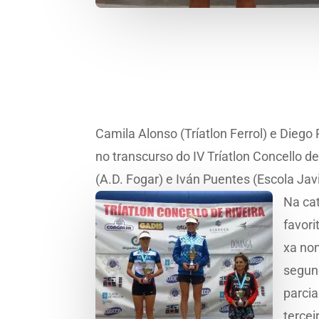
Camila Alonso (Tríatlon Ferrol) e Dieg
no transcurso do IV Tríatlon Concello 
(A.D. Fogar) e Iván Puentes (Escola J
Na ca
favori
xa non
segund
parcia
tercei