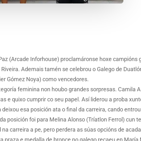
o Paz (Arcade Inforhouse) proclamáronse hoxe campións ga
de Riveira. Ademais tamén se celebrou o Galego de Duatl
avier Gómez Noya) como vencedores.
tegoría feminina non houbo grandes sorpresas. Camila 
tas e quixo cumprir co seu papel. Así liderou a proba xun
 deixou esa posición ata o final da carreira, cando entro
a posición foi para Melina Alonso (Tríatlon Ferrol) cun t
l na carreira a pe, pero perdera as súas opcións de acada
ra praza e medalla de bronce no galego recaeu en María 