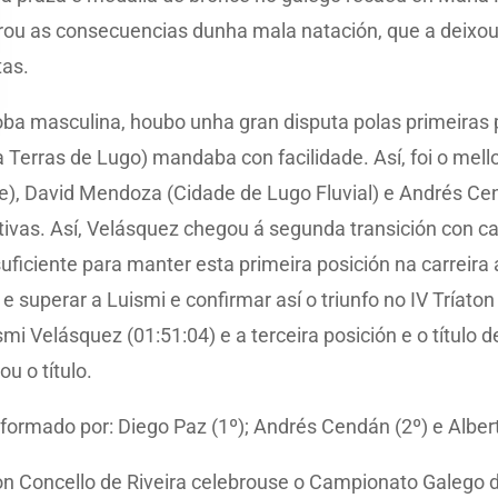
rou as consecuencias dunha mala natación, que a deixou
tas.
ba masculina, houbo unha gran disputa polas primeiras po
Terras de Lugo) mandaba con facilidade. Así, foi o mellor
e), David Mendoza (Cidade de Lugo Fluvial) e Andrés Ce
itivas. Así, Velásquez chegou á segunda transición con 
 suficiente para manter esta primeira posición na carreir
e superar a Luismi e confirmar así o triunfo no IV Tríato
i Velásquez (01:51:04) e a terceira posición e o título 
u o título.
rmado por: Diego Paz (1º); Andrés Cendán (2º) e Alberto
lon Concello de Riveira celebrouse o Campionato Galego d