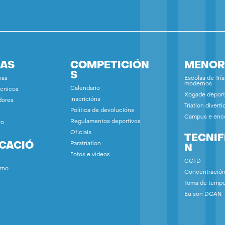
IAS
COMPETICIÓN
MENOR
S
vas
Escolas de Tría
modernos
Calendario
écnicos
Xogade deport
Inscricións
dores
Tríatlon diverti
Política de devolucións
Campus e enc
Regulamentos deportivos
vo
Oficiais
TECNIF
ICACIÓ
Paratríatlon
N
Fotos e vídeos
CGTD
rno
Concentració
Toma de temp
Eu son DGAN