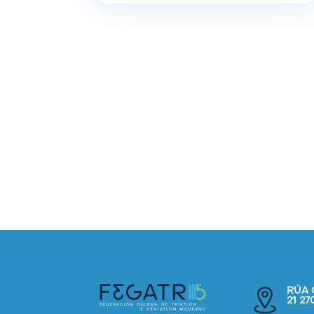
RÚA 
21 2