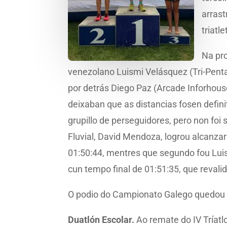
arrast
triatle
Na pro
venezolano Luismi Velásquez (Tri-Penta 
por detrás Diego Paz (Arcade Inforhous
deixaban que as distancias fosen defin
grupillo de perseguidores, pero non foi
Fluvial, David Mendoza, logrou alcanzar 
01:50:44, mentres que segundo fou Luism
cun tempo final de 01:51:35, que revalido
O podio do Campionato Galego quedou fo
Duatlón Escolar.
Ao remate do IV Tríat