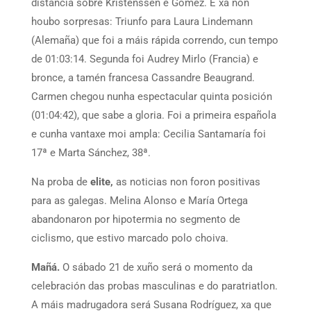
distancia sobre Kristenssen e Gómez. E xa non
houbo sorpresas: Triunfo para Laura Lindemann
(Alemaña) que foi a máis rápida correndo, cun tempo
de 01:03:14. Segunda foi Audrey Mirlo (Francia) e
bronce, a tamén francesa Cassandre Beaugrand.
Carmen chegou nunha espectacular quinta posición
(01:04:42), que sabe a gloria. Foi a primeira española
e cunha vantaxe moi ampla: Cecilia Santamaría foi
17ª e Marta Sánchez, 38ª.
Na proba de
elite,
as noticias non foron positivas
para as galegas. Melina Alonso e María Ortega
abandonaron por hipotermia no segmento de
ciclismo, que estivo marcado polo choiva.
Mañá.
O sábado 21 de xuño será o momento da
celebración das probas masculinas e do paratriatlon.
A máis madrugadora será Susana Rodríguez, xa que