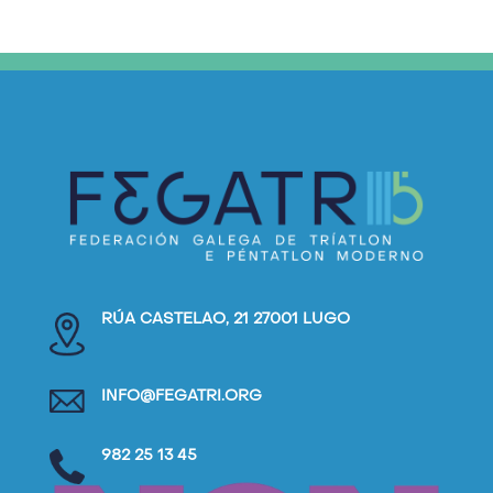
RÚA CASTELAO, 21 27001 LUGO
INFO@FEGATRI.ORG
982 25 13 45