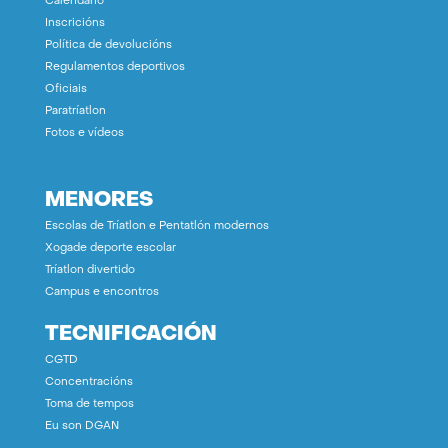
Calendario
Inscricións
Política de devolucións
Regulamentos deportivos
Oficiais
Paratríatlon
Fotos e vídeos
MENORES
Escolas de Tríatlon e Pentatlón modernos
Xogade deporte escolar
Tríatlon divertido
Campus e encontros
TECNIFICACIÓN
CGTD
Concentracións
Toma de tempos
Eu son DGAN