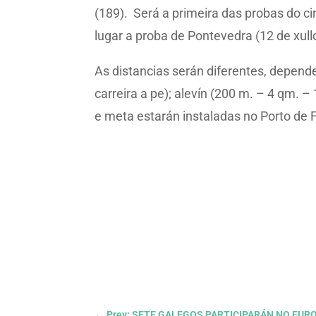
(189). Será a primeira das probas do c
lugar a proba de Pontevedra (12 de xullo
As distancias serán diferentes, depend
carreira a pe); alevín (200 m. – 4 qm. –
e meta estarán instaladas no Porto de F
←
Prev: SETE GALEGOS PARTICIPARÁN NO EUR