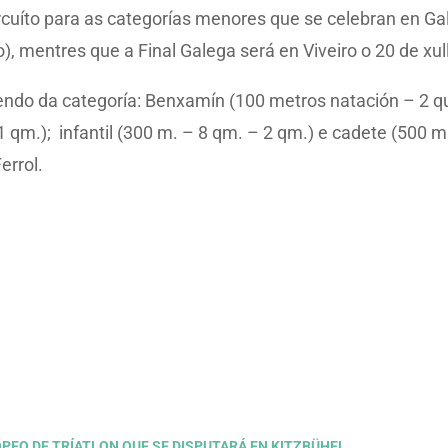
ircuíto para as categorías menores que se celebran en Ga
), mentres que a Final Galega será en Viveiro o 20 de xul
endo da categoría: Benxamín (100 metros natación – 2 qu
 1 qm.); infantil (300 m. – 8 qm. – 2 qm.) e cadete (500 m
errol.
OPEO DE TRÍATLON QUE SE DISPUTARÁ EN KITZBÜHEL