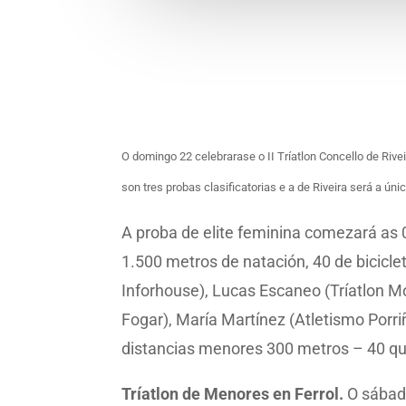
O domingo 22 celebrarase o II Tríatlon Concello de Rivei
son tres probas clasificatorias e a de Riveira será a ún
A proba de elite feminina comezará as 
1.500 metros de natación, 40 de bicicle
Inforhouse), Lucas Escaneo (Tríatlon Mo
Fogar), María Martínez (Atletismo Porri
distancias menores 300 metros – 40 qu
Tríatlon de Menores en Ferrol.
O sábado