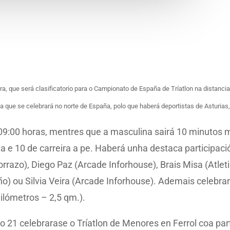
ra, que será clasificatorio para o Campionato de España de Tríatlon na distancia 
ica que se celebrará no norte de España, polo que haberá deportistas de Asturias,
09:00 horas, mentres que a masculina sairá 10 minutos má
ta e 10 de carreira a pe. Haberá unha destaca participa
rrazo), Diego Paz (Arcade Inforhouse), Brais Misa (Atlet
ño) ou Silvia Veira (Arcade Inforhouse). Ademais celebra
ilómetros – 2,5 qm.).
 21 celebrarase o Tríatlon de Menores en Ferrol coa part