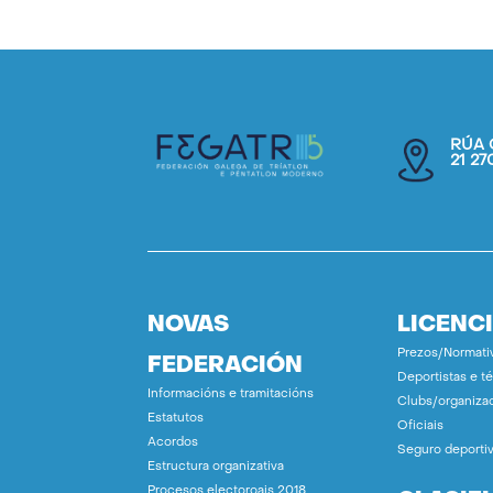
RÚA 
21 2
NOVAS
LICENC
Prezos/Normati
FEDERACIÓN
Deportistas e t
Informacións e tramitacións
Clubs/organiza
Estatutos
Oficiais
Acordos
Seguro deporti
Estructura organizativa
Procesos electoroais 2018