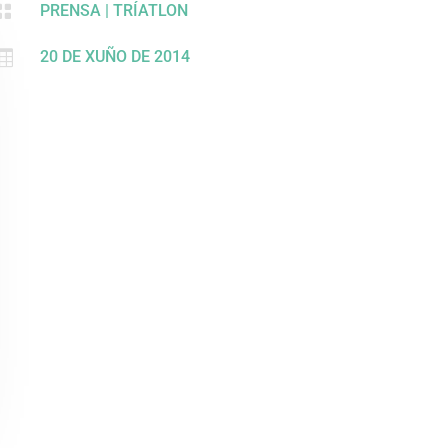

PRENSA
|
TRÍATLON

20 DE XUÑO DE 2014