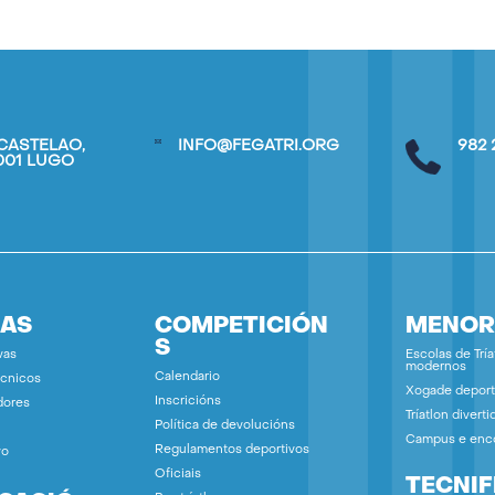
CASTELAO,
INFO@FEGATRI.ORG
982 
7001 LUGO
IAS
COMPETICIÓN
MENOR
S
vas
Escolas de Tría
modernos
Calendario
écnicos
Xogade deport
Inscricións
dores
Tríatlon diverti
Política de devolucións
Campus e enc
Regulamentos deportivos
vo
Oficiais
TECNIF