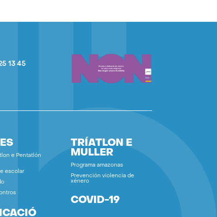
25 13 45
ES
TRÍATLON E
MULLER
tlon e Pentatlón
Programa amazonas
e escolar
Prevención violencia de
xénero
do
ontros
COVID-19
ICACIÓ