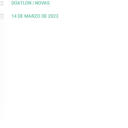

DÚATLON
|
NOVAS

14 DE MARZO DE 2023