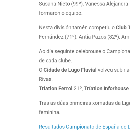
Susana Nieto (99º), Vanessa Alejandra 
formaron o equipo.
Nesta división tamén competiu o
Club T
Fernández (71º), Antía Pazos (82º), Ama
Ao día seguinte celebrouse o Campiona
de cada clube.
O
Cidade de Lugo Fluvial
volveu subir a
Rivas.
Tríatlon Ferrol
21º,
Tríatlon Inforhouse
Tras as dúas primeiras xornadas da Liga
feminina.
Resultados Campionato de España de D