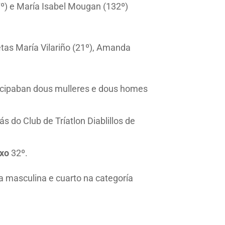
7º) e María Isabel Mougan (132º)
etas María Vilariño (21º), Amanda
ticipaban dous mulleres e dous homes
s do Club de Tríatlon Diablillos de
ixo
32º.
ía masculina e cuarto na categoría