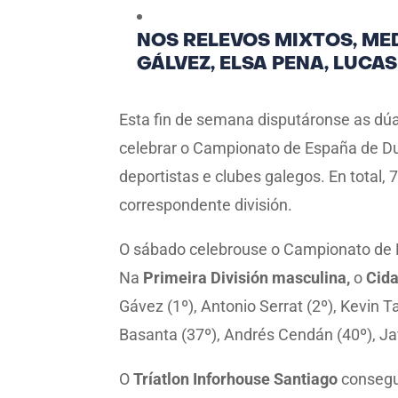
NOS RELEVOS MIXTOS, ME
GÁLVEZ, ELSA PENA, LUCA
Esta fin de semana disputáronse as dúas
celebrar o Campionato de España de Du
deportistas e clubes galegos. En total
correspondente división.
O sábado celebrouse o Campionato de 
Na
Primeira División masculina,
o
Cida
Gávez (1º), Antonio Serrat (2º), Kevin 
Basanta (37º), Andrés Cendán (40º), Ja
O
Tríatlon Inforhouse Santiago
consegui