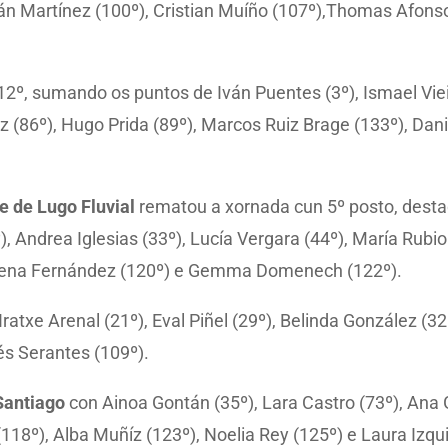
rián Martínez (100º), Cristian Muíño (107º),Thomas Afons
 12º, sumando os puntos de Iván Puentes (3º), Ismael Vieit
 (86º), Hugo Prida (89º), Marcos Ruiz Brage (133º), Dani
e de Lugo Fluvial
rematou a xornada cun 5º posto, desta
Andrea Iglesias (33º), Lucía Vergara (44º), María Rubio 
imena Fernández (120º) e Gemma Domenech (122º).
Iratxe Arenal (21º), Eval Piñel (29º), Belinda González (3
nés Serantes (109º).
 Santiago
con Ainoa Gontán (35º), Lara Castro (73º), Ana 
18º), Alba Muñíz (123º), Noelia Rey (125º) e Laura Izqu