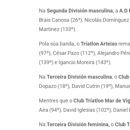
Na
Segunda División masculina,
a
A.D 
Brais Canosa (26º), Nicolás Domínguez (
Martínez (133º).
Pola súa banda, o
Tríatlon Arteixo
remat
(97º), César Pazo (112º), Alejandro Pé
(139º) e Igancio Moreira (143º).
Na
Terceira División masculina
, o
Club
Dopazo (18º), David Cutrin (19º), Manuel
Mentres que o
Club Tríatlon Mar de Vi
Aira (94º), David Iglesias (102º), Danie
Na
Terceira División feminina,
o
Club T