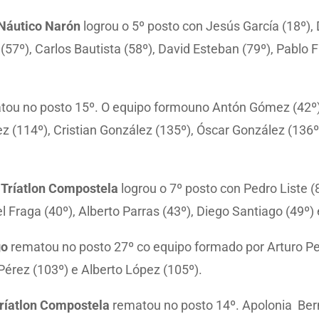
Náutico Narón
logrou o 5º posto con Jesús García (18º), D
57º), Carlos Bautista (58º), David Esteban (79º), Pablo Fr
ou no posto 15º. O equipo formouno Antón Gómez (42º), 
rez (114º), Cristian González (135º), Óscar González (13
 Tríatlon Compostela
logrou o 7º posto con Pedro Liste (8
 Fraga (40º), Alberto Parras (43º), Diego Santiago (49º) e
go
rematou no posto 27º co equipo formado por Arturo Peix
l Pérez (103º) e Alberto López (105º).
ríatlon Compostela
rematou no posto 14º. Apolonia Berm