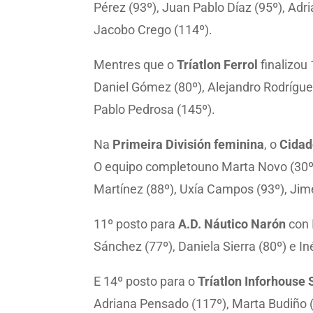
Pérez (93º), Juan Pablo Díaz (95º), Ad
Jacobo Crego (114º).
Mentres que o
Tríatlon Ferrol
finalizou
Daniel Gómez (80º), Alejandro Rodríguez
Pablo Pedrosa (145º).
Na
Primeira División feminina
, o
Cidad
O equipo completouno Marta Novo (30º), 
Martínez (88º), Uxía Campos (93º), J
11º posto para
A.D. Náutico Narón
con 
Sánchez (77º), Daniela Sierra (80º) e I
E 14º posto para o
Tríatlon Inforhouse
Adriana Pensado (117º), Marta Budiño (1