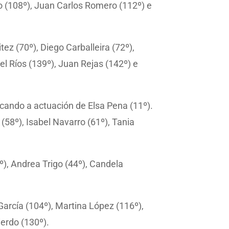
o (108º), Juan Carlos Romero (112º) e
ez (70º), Diego Carballeira (72º),
el Ríos (139º), Juan Rejas (142º) e
cando a actuación de Elsa Pena (11º).
(58º), Isabel Navarro (61º), Tania
2º), Andrea Trigo (44º), Candela
García (104º), Martina López (116º),
ierdo (130º).