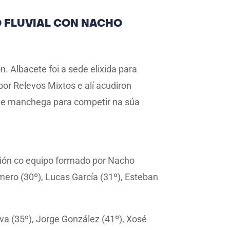
O FLUVIAL CON NACHO
. Albacete foi a sede elixida para
r Relevos Mixtos e alí acudiron
dade manchega para competir na súa
ión co equipo formado por Nacho
omero (30º), Lucas García (31º), Esteban
va (35º), Jorge González (41º), Xosé