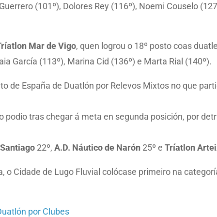
Guerrero (101º), Dolores Rey (116º), Noemi Couselo (12
ríatlon Mar de Vigo
, quen logrou o 18º posto coas duatl
ia García (113º), Marina Cid (136º) e Marta Rial (140º).
to de España de Duatlón por Relevos Mixtos no que par
o podio tras chegar á meta en segunda posición, por detrá
 Santiago
22º,
A.D. Náutico de Narón
25º e
Tríatlon Arte
, o Cidade de Lugo Fluvial colócase primeiro na categor
uatlón por Clubes