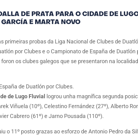
DALLA DE PRATA PARA O CIDADE DE LUG
S GARCÍA E MARTA NOVO
 primeiras probas da Liga Nacional de Clubes de Duatlón
atlón por Clubes e o Campionato de España de Duatlón po
, 7 foron os clubes galegos que se presentaron na locali
España de Duatlón por Clubes.
de de Lugo Fluvial
logrou unha magnífica segunda posic
Tarek Viñuela (10º), Celestino Fernández (27º), Alberto R
vier Cabrero (61º) e Jarno Pousada (110º).
u o 11º posto grazas ao esforzo de Antonio Pedro da Sil