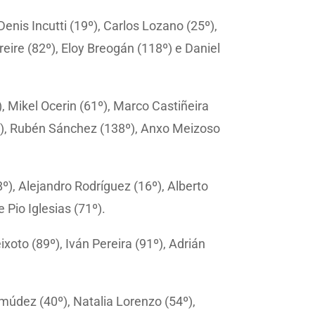
enis Incutti (19º), Carlos Lozano (25º),
eire (82º), Eloy Breogán (118º) e Daniel
Mikel Ocerin (61º), Marco Castiñeira
6º), Rubén Sánchez (138º), Anxo Meizoso
º), Alejandro Rodríguez (16º), Alberto
 Pio Iglesias (71º).
oto (89º), Iván Pereira (91º), Adrián
údez (40º), Natalia Lorenzo (54º),