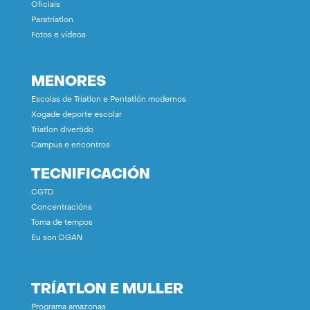
Oficiais
Paratríatlon
Fotos e vídeos
MENORES
Escolas de Tríatlon e Pentatlón modernos
Xogade deporte escolar
Tríatlon divertido
Campus e encontros
TECNIFICACIÓN
CGTD
Concentracións
Toma de tempos
Eu son DGAN
TRÍATLON E MULLER
Programa amazonas