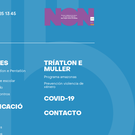
25 13 45
ES
TRÍATLON E
MULLER
tlon e Pentatlón
Programa amazonas
e escolar
Prevención violencia de
xénero
do
ontros
COVID-19
ICACIÓ
CONTACTO
ns
os