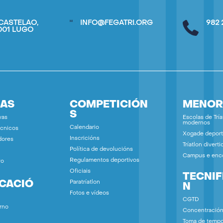
CASTELAO,
INFO@FEGATRI.ORG
982 
7001 LUGO
IAS
COMPETICIÓN
MENOR
S
vas
Escolas de Tría
modernos
Calendario
écnicos
Xogade deport
Inscricións
dores
Tríatlon diverti
Política de devolucións
Campus e enc
Regulamentos deportivos
vo
Oficiais
TECNIF
ICACIÓ
Paratríatlon
N
Fotos e vídeos
CGTD
rno
Concentració
Toma de temp