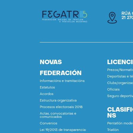
RÚA 
21 2
NOVAS
LICENC
Prezos/Normati
FEDERACIÓN
Deportistas e t
Informacións e tramitacións
Clubs/organiza
Estatutos
Oficiais
Acordos
Seguro deporti
Estructura organizativa
Procesos electoroais 2018
CLASIF
Actas, convocatorias e
NS
comunicados
Convenios
Pentatlón mode
Lei 19/2013 de transparencia:
Tríatlón