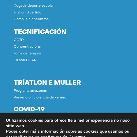
Xogade deporte escolar
Tríatlon divertido
Campus e encontros
TECNIFICACIÓN
CGTD
Concentracións
Toma de tempos
Eu son DGAN
TRÍATLON E MULLER
Programa amazonas
Prevención violencia de xénero
COVID-19
Utilizamos cookies para ofrecerlle a mellor experiencia no noso
CONTACTO
sitio web.
Podes obter máis información sobre as cookies que usamos ou