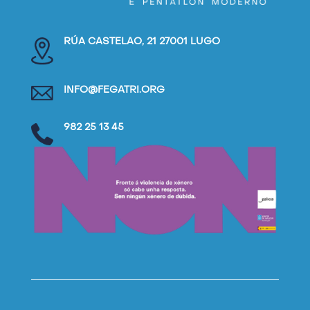
RÚA CASTELAO, 21 27001 LUGO
INFO@FEGATRI.ORG
982 25 13 45