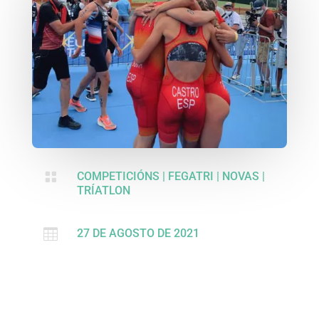

COMPETICIÓNS
|
FEGATRI
|
NOVAS
|
TRÍATLON

27 DE AGOSTO DE 2021