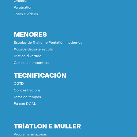
Oficiais
Paratríatlon
Fotos e vídeos
MENORES
Escolas de Tríatlon e Pentatlón modernos
Xogade deporte escolar
Tríatlon divertido
Campus e encontros
TECNIFICACIÓN
CGTD
Concentracións
Toma de tempos
Eu son DGAN
TRÍATLON E MULLER
Programa amazonas