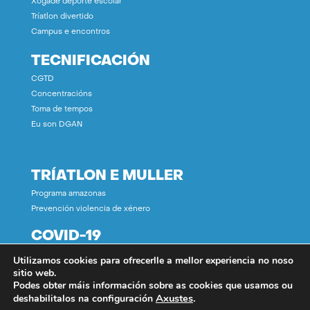
Xogade deporte escolar
Tríatlon divertido
Campus e encontros
TECNIFICACIÓN
CGTD
Concentracións
Toma de tempos
Eu son DGAN
TRÍATLON E MULLER
Programa amazonas
Prevención violencia de xénero
COVID-19
Utilizamos cookies para ofrecerlle a mellor experiencia no noso
CONTACTO
sitio web.
Podes obter máis información sobre as cookies que usamos ou
Axustes
.
deshabilitalos na configuración