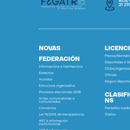
RÚA 
21 2
NOVAS
LICENC
Prezos/Normati
FEDERACIÓN
Deportistas e t
Informacións e tramitacións
Clubs/organiza
Estatutos
Oficiais
Acordos
Seguro deporti
Estructura organizativa
Procesos electoroais 2018
CLASIF
Actas, convocatorias e
NS
comunicados
Convenios
Pentatlón mode
Lei 19/2013 de transparencia:
Tríatlón
ART 6 información
instituticional