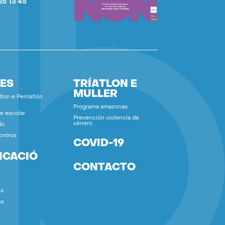
25 13 45
ES
TRÍATLON E
MULLER
tlon e Pentatlón
Programa amazonas
e escolar
Prevención violencia de
xénero
do
ontros
COVID-19
ICACIÓ
CONTACTO
ns
os