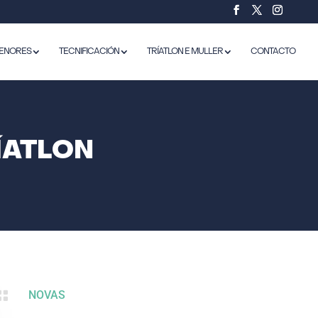
ENORES
TECNIFICACIÓN
TRÍATLON E MULLER
CONTACTO
RÍATLON

NOVAS