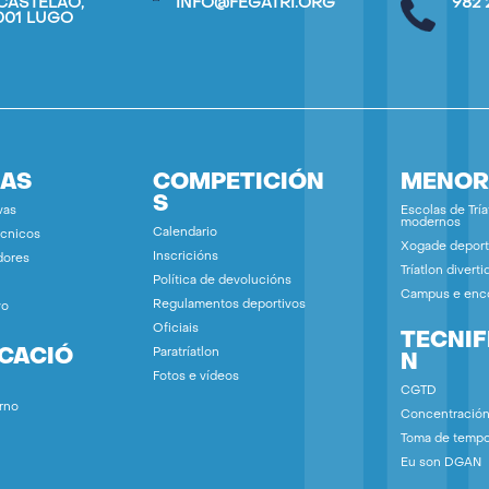
CASTELAO,
INFO@FEGATRI.ORG
982 
7001 LUGO
IAS
COMPETICIÓN
MENOR
S
vas
Escolas de Tría
modernos
Calendario
écnicos
Xogade deport
Inscricións
dores
Tríatlon diverti
Política de devolucións
Campus e enc
Regulamentos deportivos
vo
Oficiais
TECNIF
ICACIÓ
Paratríatlon
N
Fotos e vídeos
CGTD
rno
Concentració
Toma de temp
Eu son DGAN