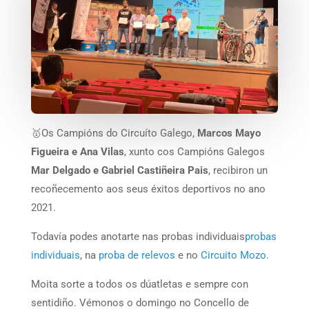
🥇Os Campións do Circuíto Galego,
Marcos Mayo
Figueira e Ana Vilas
, xunto cos Campións Galegos
Mar Delgado e Gabriel Castiñeira Pais
, recibiron un
recoñecemento aos seus éxitos deportivos no ano
2021.
Todavía podes anotarte nas probas individuais
probas
individuais
, na
proba de relevos
e no
Circuito Mozo
.
Moita sorte a todos os dúatletas e sempre con
sentidiño. Vémonos o domingo no Concello de