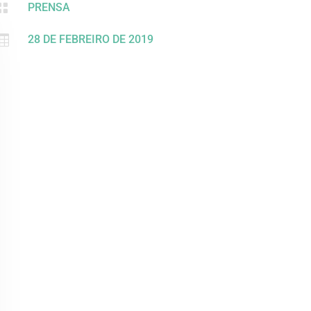

PRENSA

28 DE FEBREIRO DE 2019