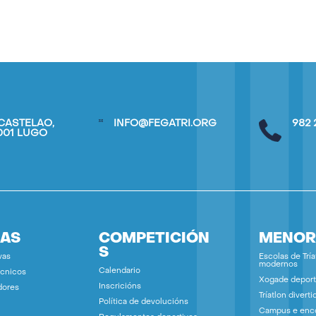
CASTELAO,
INFO@FEGATRI.ORG
982 
7001 LUGO
IAS
COMPETICIÓN
MENOR
S
vas
Escolas de Tría
modernos
Calendario
écnicos
Xogade deport
Inscricións
dores
Tríatlon diverti
Política de devolucións
Campus e enc