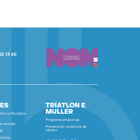
25 13 45
ES
TRÍATLON E
MULLER
tlon e Pentatlón
Programa amazonas
e escolar
Prevención violencia de
xénero
do
ontros