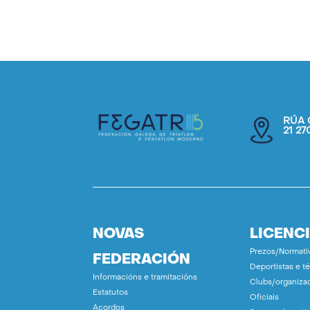
RÚA 
21 2
NOVAS
LICENC
Prezos/Normati
FEDERACIÓN
Deportistas e t
Informacións e tramitacións
Clubs/organiza
Estatutos
Oficiais
Acordos