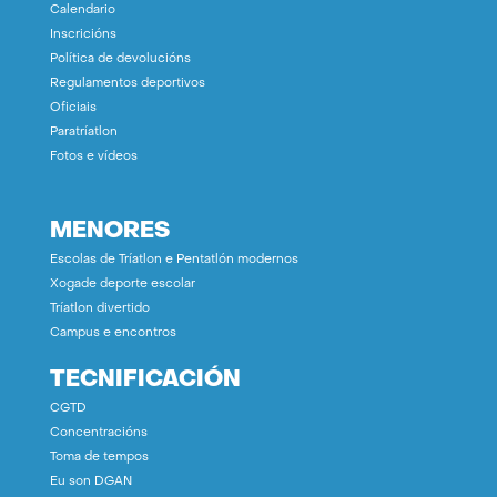
Calendario
Inscricións
Política de devolucións
Regulamentos deportivos
Oficiais
Paratríatlon
Fotos e vídeos
MENORES
Escolas de Tríatlon e Pentatlón modernos
Xogade deporte escolar
Tríatlon divertido
Campus e encontros
TECNIFICACIÓN
CGTD
Concentracións
Toma de tempos
Eu son DGAN