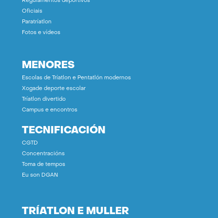
Regulamentos deportivos
Oficiais
Paratríatlon
Fotos e vídeos
MENORES
Escolas de Tríatlon e Pentatlón modernos
Xogade deporte escolar
Tríatlon divertido
Campus e encontros
TECNIFICACIÓN
CGTD
Concentracións
Toma de tempos
Eu son DGAN
TRÍATLON E MULLER