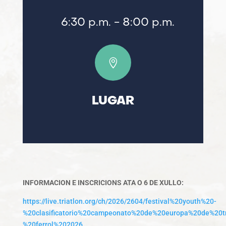
6:30 p.m.
- 8:00 p.m.

LUGAR
INFORMACION E INSCRICIONS ATA O 6 DE XULLO:
https://live.triatlon.org/ch/2026/2604/festival%20youth%20-
%20clasificatorio%20campeonato%20de%20europa%20de%20t
%20ferrol%202026