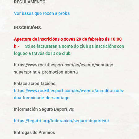
REGULAMENTO
Ver bases que rexen a proba
INSCRICIÓNS:
Apertura de inscricións o xoves 29 de febreiro ás 10:00
h.-
Só se facturarán a nome do club as inscricións con
logueo a través do ID de club
https://www.rockthesport.com/es/evento/santiago-
supersprint-e-promocion-aberta
Enlace acreditacións:
https://www.rockthesport.com/es/evento/acreditacions-
duatlon-cidade-de-santiago
Información Seguro Deportivo:
https://fegatri.org/federacion/seguro-deportivo/
Entregas de Premios