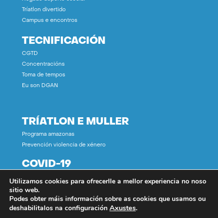
Tríatlon divertido
Campus e encontros
TECNIFICACIÓN
CGTD
Concentracións
Toma de tempos
Eu son DGAN
TRÍATLON E MULLER
Programa amazonas
Prevención violencia de xénero
COVID-19
Utilizamos cookies para ofrecerlle a mellor experiencia no noso
CONTACTO
sitio web.
Podes obter máis información sobre as cookies que usamos ou
Axustes
.
deshabilitalos na configuración