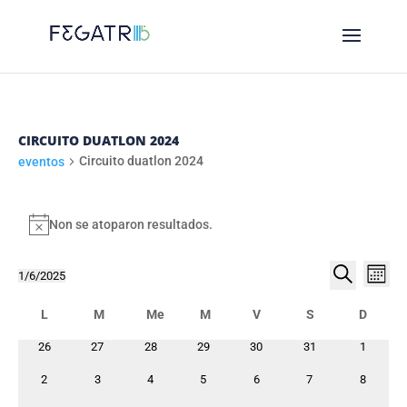
CIRCUITO DUATLON 2024
Circuito duatlon 2024
eventos
EVENTOS
Non se atoparon resultados.
Notice
NAVE
NA
1/6/2025
Month
DE
DE
Select
Procurar
CALENDARIO
VI
date.
L
Luns
M
Me
M
V
S
D
BUSC
DE
DE
Martes
Mércores
Xoves
Venres
Sábado
Domin
E
0
0
0
0
0
0
0
26
27
28
29
30
31
1
EV
EVENTOS
eventos
eventos
eventos
eventos
eventos
eventos
eventos
VIST
0
0
0
0
0
0
0
2
3
4
5
6
7
8
eventos
eventos
eventos
eventos
eventos
eventos
eventos