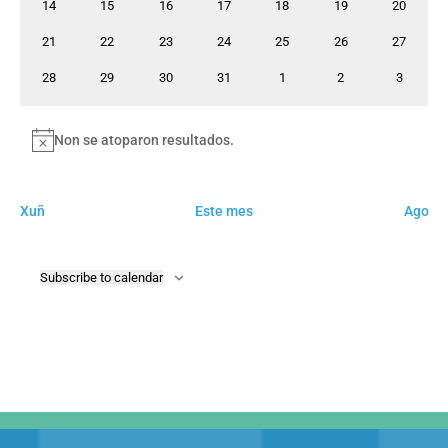
DE
0
0
0
0
0
0
0
14
15
16
17
18
19
20
eventos
eventos
eventos
eventos
eventos
eventos
EVEN
eventos
0
0
0
0
0
0
0
21
22
23
24
25
26
27
eventos
eventos
eventos
eventos
eventos
eventos
eventos
0
0
0
0
0
0
0
28
29
30
31
1
2
3
eventos
eventos
eventos
eventos
eventos
eventos
eventos
Non se atoparon resultados.
Notice
Xuñ
Este mes
Ago
Subscribe to calendar