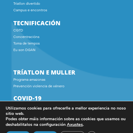
Tríatlon divertido
Campus e encontros
TECNIFICACIÓN
CGTD
Concentracións
Toma de tempos
Eu son DGAN
TRÍATLON E MULLER
Programa amazonas
Prevención violencia de xénero
COVID-19
Utilizamos cookies para ofrecerlle a mellor experiencia no noso
CONTACTO
sitio web.
Podes obter máis información sobre as cookies que usamos ou
Axustes
.
deshabilitalos na configuración