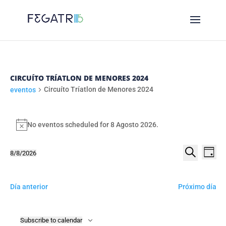
CIRCUÍTO TRÍATLON DE MENORES 2024
Circuíto Tríatlon de Menores 2024
eventos
EVENTOS
FOR
No eventos scheduled for 8 Agosto 2026.
Notice
8
NAVE
NA
8/8/2026
AGOSTO
Day
DE
DE
Select
Procurar
2026
VI
date.
BUSC
DE
Día anterior
Próximo día
E
EV
VIST
Subscribe to calendar