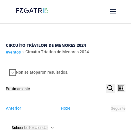
CIRCUÍTO TRÍATLON DE MENORES 2024
Circuíto Tríatlon de Menores 2024
eventos
EVENTOS
Non se atoparon resultados.
Notice
NAVE
NA
Proximamente
List
DE
DE
Select
Procurar
VI
date.
BUSC
DE
eventos
Anterior
Hoxe
Seguinte
E
eventos
EV
VIST
Subscribe to calendar