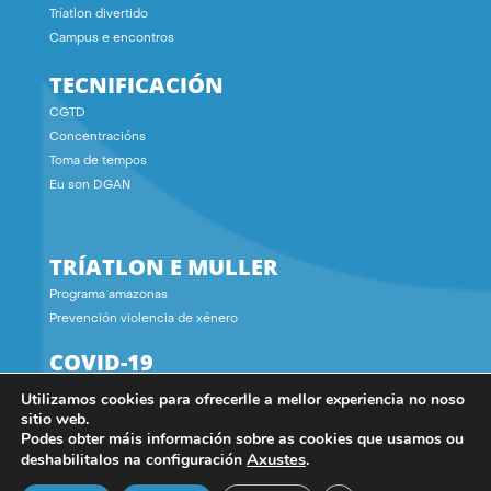
Tríatlon divertido
Campus e encontros
TECNIFICACIÓN
CGTD
Concentracións
Toma de tempos
Eu son DGAN
TRÍATLON E MULLER
Programa amazonas
Prevención violencia de xénero
COVID-19
Utilizamos cookies para ofrecerlle a mellor experiencia no noso
CONTACTO
sitio web.
Podes obter máis información sobre as cookies que usamos ou
Axustes
.
deshabilitalos na configuración