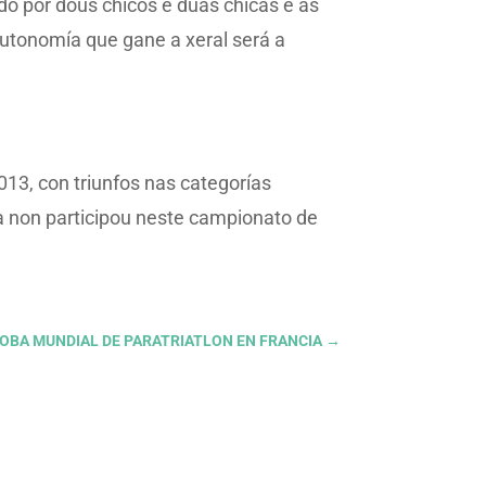
do por dous chicos e dúas chicas e as
 autonomía que gane a xeral será a
013, con triunfos nas categorías
a non participou neste campionato de
ROBA MUNDIAL DE PARATRIATLON EN FRANCIA
→