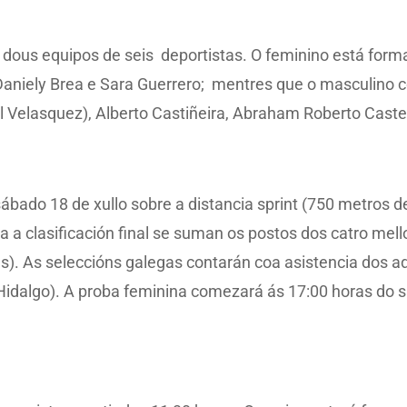
dous equipos de seis deportistas. O feminino está forma
Daniely Brea e Sara Guerrero; mentres que o masculino co
l Velasquez), Alberto Castiñeira, Abraham Roberto Caste
ábado 18 de xullo sobre a distancia sprint (750 metros de
ra a clasificación final se suman os postos dos catro mel
as). As seleccións galegas contarán coa asistencia dos
Hidalgo). A proba feminina comezará ás 17:00 horas do 