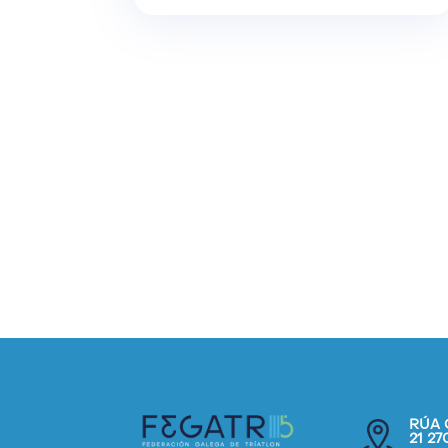
RÚA 
21 2