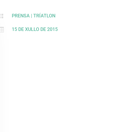

PRENSA
|
TRÍATLON

15 DE XULLO DE 2015