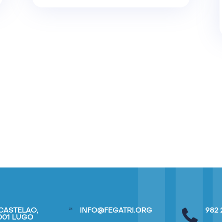
CASTELAO,
INFO@FEGATRI.ORG
982 
7001 LUGO