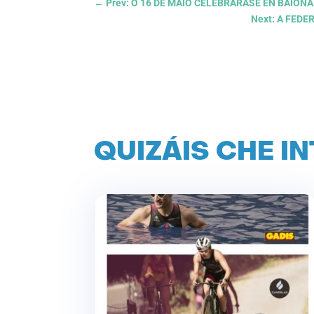
←
Prev: O 16 DE MAIO CELEBRARASE EN BAIO
Next: A FED
QUIZÁIS CHE I