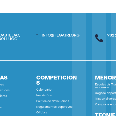
CASTELAO,
INFO@FEGATRI.ORG
982 
7001 LUGO
IAS
COMPETICIÓN
MENOR
S
vas
Escolas de Tría
modernos
Calendario
écnicos
Xogade deport
Inscricións
dores
Tríatlon diverti
Política de devolucións
Campus e enc
Regulamentos deportivos
vo
Oficiais
TECNIF