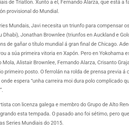
s de Tríatlon. Xunto a el, Fernando Alarza, que está a
ión provisional do Mundial.
eries Mundais, Javi necesita un triunfo para compensar 
 Dhabi), Jonathan Brownlee (triunfos en Auckland e Gold 
ns de gañar o título mundial á gran final de Chicago. Ad
ou a súa primeira vitoria en Xapón. Pero en Yokohama e
Mola, Alistair Brownlee, Fernando Alarza, Crisanto Graja
o primeiro posto. O ferrolán na rolda de prensa previa á
nde espera “unha carreira moi dura polo complicado que 
”.
ortista con licenza galega e membro do Grupo de Alto 
grando esta tempada. O pasado ano foi sétimo, pero quere 
as Series Mundiais do 2015.