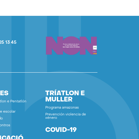
25 13 45
ES
TRÍATLON E
MULLER
tlon e Pentatlón
Programa amazonas
e escolar
Prevención violencia de
xénero
do
ontros
COVID-19
ICACIÓ