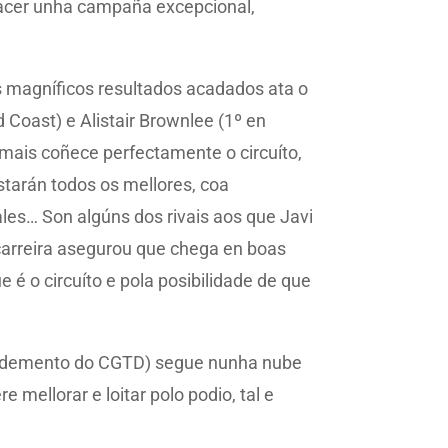
 facer unha campaña excepcional,
os magníficos resultados acadados ata o
Coast) e Alistair Brownlee (1º en
emais coñece perfectamente o circuíto,
starán todos os mellores, coa
les… Son algúns dos rivais aos que Javi
 carreira asegurou que chega en boas
é o circuíto e pola posibilidade de que
Rendemento do CGTD) segue nunha nube
mellorar e loitar polo podio, tal e