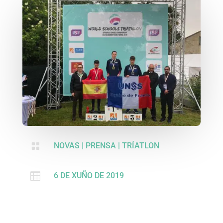

NOVAS
|
PRENSA
|
TRÍATLON

6 DE XUÑO DE 2019