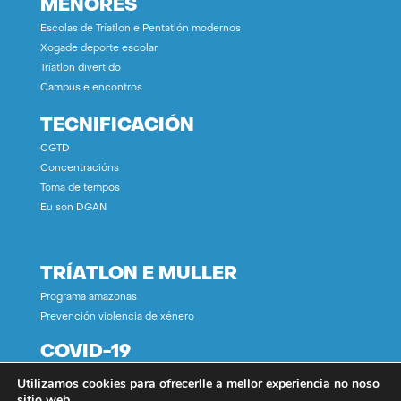
MENORES
Escolas de Tríatlon e Pentatlón modernos
Xogade deporte escolar
Tríatlon divertido
Campus e encontros
TECNIFICACIÓN
CGTD
Concentracións
Toma de tempos
Eu son DGAN
TRÍATLON E MULLER
Programa amazonas
Prevención violencia de xénero
COVID-19
Utilizamos cookies para ofrecerlle a mellor experiencia no noso
CONTACTO
sitio web.