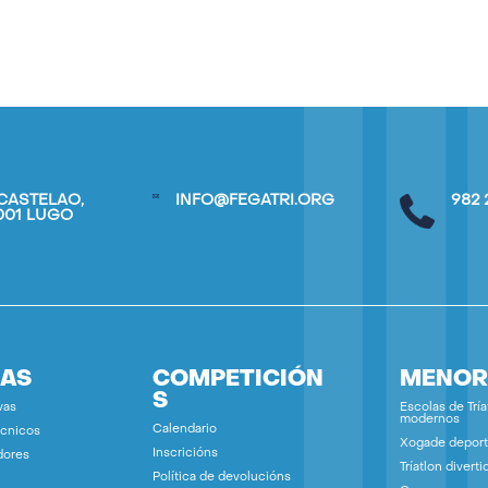
CASTELAO,
INFO@FEGATRI.ORG
982 
7001 LUGO
IAS
COMPETICIÓN
MENOR
S
vas
Escolas de Tría
modernos
Calendario
écnicos
Xogade deport
Inscricións
dores
Tríatlon diverti
Política de devolucións