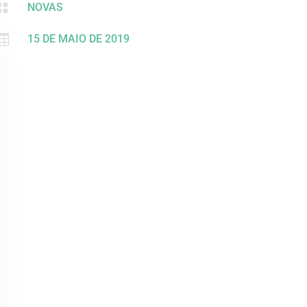

NOVAS

15 DE MAIO DE 2019