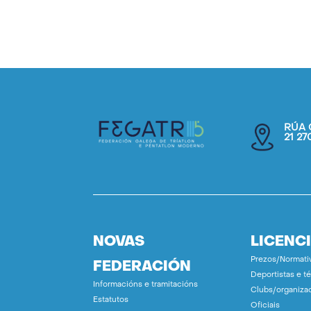
RÚA 
21 2
NOVAS
LICENC
Prezos/Normati
FEDERACIÓN
Deportistas e t
Informacións e tramitacións
Clubs/organiza
Estatutos
Oficiais