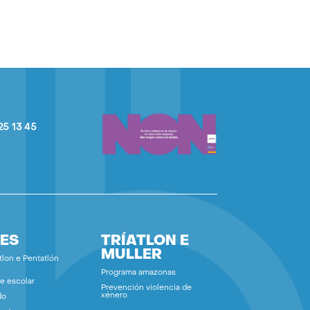
25 13 45
ES
TRÍATLON E
MULLER
tlon e Pentatlón
Programa amazonas
e escolar
Prevención violencia de
xénero
do