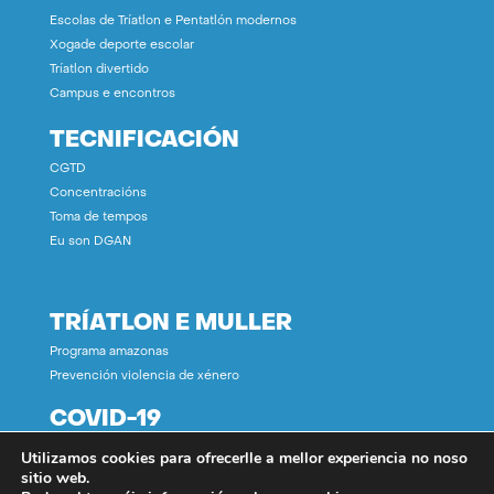
Escolas de Tríatlon e Pentatlón modernos
Xogade deporte escolar
Tríatlon divertido
Campus e encontros
TECNIFICACIÓN
CGTD
Concentracións
Toma de tempos
Eu son DGAN
TRÍATLON E MULLER
Programa amazonas
Prevención violencia de xénero
COVID-19
Utilizamos cookies para ofrecerlle a mellor experiencia no noso
CONTACTO
sitio web.