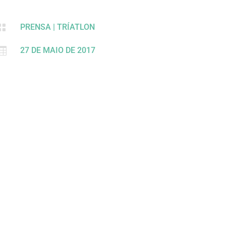

PRENSA
|
TRÍATLON

27 DE MAIO DE 2017