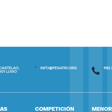
CASTELAO,
INFO@FEGATRI.ORG
982 
7001 LUGO
IAS
COMPETICIÓN
MENOR