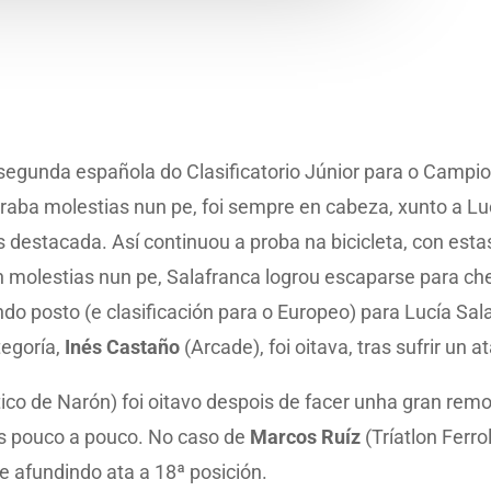
a segunda española do Clasificatorio Júnior para o Campi
straba molestias nun pe, foi sempre en cabeza, xunto a Lu
estacada. Así continuou a proba na bicicleta, con estas 
on molestias nun pe, Salafranca logrou escaparse para che
ndo posto (e clasificación para o Europeo) para Lucía Salaf
tegoría,
Inés Castaño
(Arcade), foi oitava, tras sufrir un
ico de Narón) foi oitavo despois de facer unha gran rem
os pouco a pouco. No caso de
Marcos Ruíz
(Tríatlon Ferro
se afundindo ata a 18ª posición.