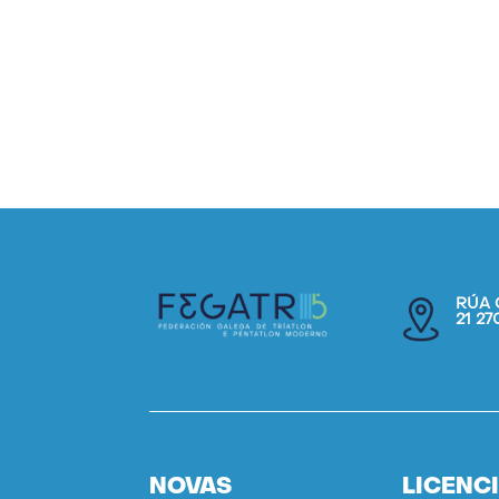
RÚA 
21 2
NOVAS
LICENC