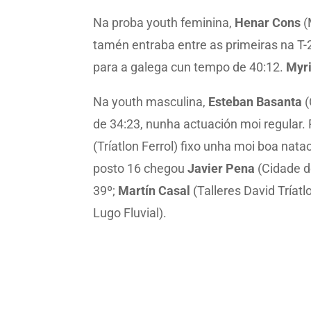
Na proba youth feminina,
Henar Cons
(
tamén entraba entre as primeiras na T-2
para a galega cun tempo de 40:12.
Myr
Na youth masculina,
Esteban Basanta
(
de 34:23, nunha actuación moi regular.
(Tríatlon Ferrol) fixo unha moi boa nata
posto 16 chegou
Javier Pena
(Cidade d
39º;
Martín Casal
(Talleres David Tríat
Lugo Fluvial).