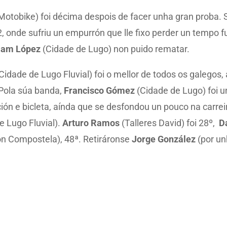
Motobike) foi décima despois de facer unha gran proba. S
, onde sufriu un empurrón que lle fixo perder un tempo f
iam López
(Cidade de Lugo) non puido rematar.
Cidade de Lugo Fluvial) foi o mellor de todos os galegos
 Pola súa banda,
Francisco Gómez
(Cidade de Lugo) foi 
ción e bicleta, aínda que se desfondou un pouco na carrei
e Lugo Fluvial).
Arturo Ramos
(Talleres David) foi 28º,
D
lon Compostela), 48ª. Retiráronse
Jorge González
(por un