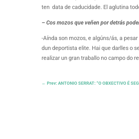
ten data de caducidade. El aglutina tod
– Cos mozos que veñen por detrás podem
-Aínda son mozos, e algúns/ás, a pesar 
dun deportista elite. Hai que darlles o
realizar un gran traballo no campo do r
←
Prev: ANTONIO SERRAT: “O OBXECTIVO É S