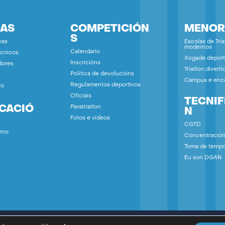
IAS
COMPETICIÓN
MENOR
S
vas
Escolas de Tría
modernos
Calendario
écnicos
Xogade deport
Inscricións
dores
Tríatlon diverti
Política de devolucións
Campus e enc
Regulamentos deportivos
vo
Oficiais
TECNIF
ICACIÓ
Paratríatlon
N
Fotos e vídeos
CGTD
rno
Concentració
Toma de temp
Eu son DGAN