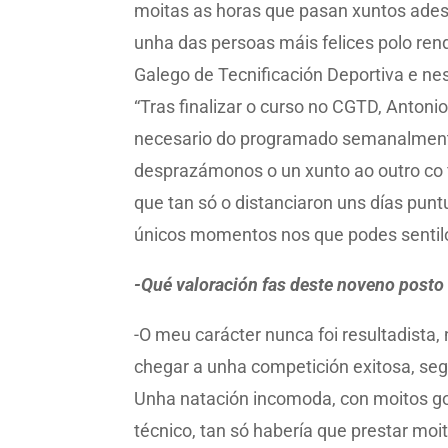
moitas as horas que pasan xuntos adest
unha das persoas máis felices polo ren
Galego de Tecnificación Deportiva e ne
“Tras finalizar o curso no CGTD, Antoni
necesario do programado semanalmente
desprazámonos o un xunto ao outro co f
que tan só o distanciaron uns días puntu
únicos momentos nos que podes sentilo 
-Qué valoración fas deste noveno posto
-O meu carácter nunca foi resultadista,
chegar a unha competición exitosa, se
Unha natación incomoda, con moitos gol
técnico, tan só habería que prestar moi