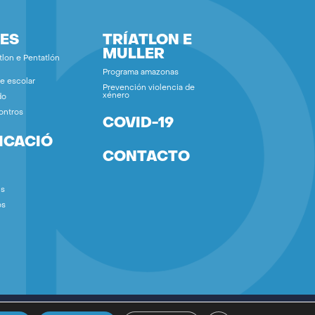
ES
TRÍATLON E
MULLER
tlon e Pentatlón
Programa amazonas
e escolar
Prevención violencia de
xénero
do
ontros
COVID-19
ICACIÓ
CONTACTO
ns
os