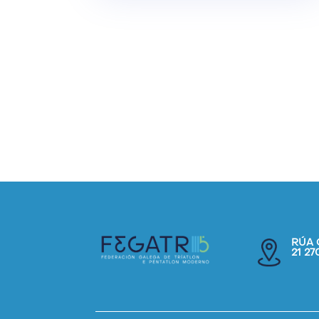
RÚA 
21 2