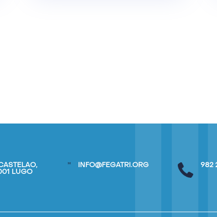
CASTELAO,
INFO@FEGATRI.ORG
982 
7001 LUGO