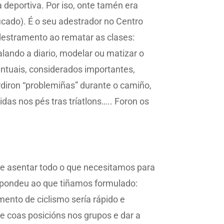
 deportiva. Por iso, onte tamén era
cado). É o seu adestrador no Centro
destramento ao rematar as clases:
alando a diario, modelar ou matizar o
tuais, considerados importantes,
rdiron “problemiñas” durante o camiño,
idas nos pés tras tríatlons….. Foron os
 de asentar todo o que necesitamos para
espondeu ao que tiñamos formulado:
ento de ciclismo sería rápido e
te coas posicións nos grupos e dar a