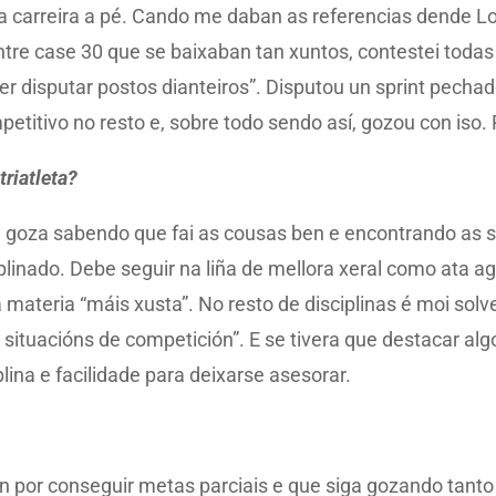
 a carreira a pé. Cando me daban as referencias dende Lon
ntre case 30 que se baixaban tan xuntos, contestei todas
er disputar postos dianteiros”. Disputou un sprint pecha
etitivo no resto e, sobre todo sendo así, gozou con iso. 
riatleta?
 goza sabendo que fai as cousas ben e encontrando as súa
inado. Debe seguir na liña de mellora xeral como ata ago
 materia “máis xusta”. No resto de disciplinas é moi sol
 situacións de competición”. E se tivera que destacar al
plina e facilidade para deixarse asesorar.
n por conseguir metas parciais e que siga gozando tanto 