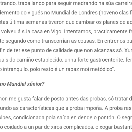
rando, traballando para seguir medrando na súa carreira
demento do vigués no Mundial de Londres (noveno clasifi
stas última semanas tiveron que cambiar os planes de a
o volveu á súa casa en Vigo. Intentamos, practicamente f
 segundo como transcorrían as cousas. En entrenos pun
in de ter ese punto de calidade que non alcanzas só. Xu
ais do camiño establecido, unha forte gastroenterite, fer
intranquilo, polo resto é un rapaz moi metódico”.
 no Mundial xúnior?
 non me gusta falar de posto antes das probas, só tratar
gundo as características que a proba impoña. A proba r
pes, condicionada pola saída en dende o pontón. O segm
to coidado a un par de xiros complicados, e xogar bastan