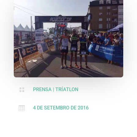

PRENSA
|
TRÍATLON

4 DE SETEMBRO DE 2016