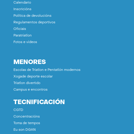
Calendario
Inscricións
Política de devolucións
Regulamentos deportivos
Oficiais
Paratríatlon
Fotos e vídeos
MENORES
Escolas de Tríatlon e Pentatlón modernos
Xogade deporte escolar
Tríatlon divertido
Campus e encontros
TECNIFICACIÓN
CGTD
Concentracións
Toma de tempos
Eu son DGAN