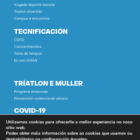
Xogade deporte escolar
Tríatlon divertido
Campus e encontros
TECNIFICACIÓN
CGTD
Concentracións
Toma de tempos
Eu son DGAN
TRÍATLON E MULLER
Programa amazonas
Prevención violencia de xénero
COVID-19
Utilizamos cookies para ofrecerlle a mellor experiencia no noso
CONTACTO
sitio web.
Podes obter máis información sobre as cookies que usamos ou
Axustes
.
deshabilitalos na configuración