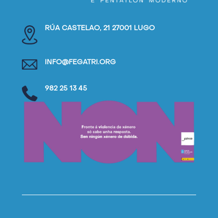
RÚA CASTELAO, 21 27001 LUGO
INFO@FEGATRI.ORG
982 25 13 45