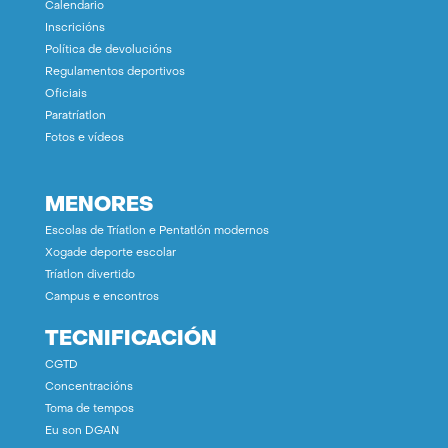
Calendario
Inscricións
Política de devolucións
Regulamentos deportivos
Oficiais
Paratríatlon
Fotos e vídeos
MENORES
Escolas de Tríatlon e Pentatlón modernos
Xogade deporte escolar
Tríatlon divertido
Campus e encontros
TECNIFICACIÓN
CGTD
Concentracións
Toma de tempos
Eu son DGAN