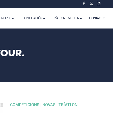
ENORES
TECNIFICACIÓN
TRÍATLON E MULLER
CONTACTO
OUR.

COMPETICIÓNS
|
NOVAS
|
TRÍATLON