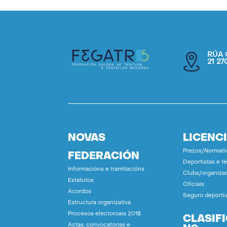
RÚA 
21 2
NOVAS
LICENC
Prezos/Normati
FEDERACIÓN
Deportistas e t
Informacións e tramitacións
Clubs/organiza
Estatutos
Oficiais
Acordos
Seguro deporti
Estructura organizativa
Procesos electoroais 2018
CLASIF
Actas, convocatorias e