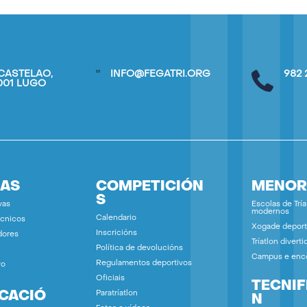
CASTELAO,
INFO@FEGATRI.ORG
982 
7001 LUGO
IAS
COMPETICIÓN
MENOR
S
vas
Escolas de Tría
modernos
Calendario
écnicos
Xogade deport
Inscricións
dores
Tríatlon diverti
Política de devolucións
Campus e enc
Regulamentos deportivos
vo
Oficiais
TECNIF
ICACIÓ
Paratríatlon
N