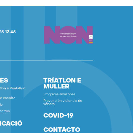
25 13 45
ES
TRÍATLON E
MULLER
tlon e Pentatlón
Programa amazonas
e escolar
Prevención violencia de
xénero
do
ontros
COVID-19
ICACIÓ
CONTACTO