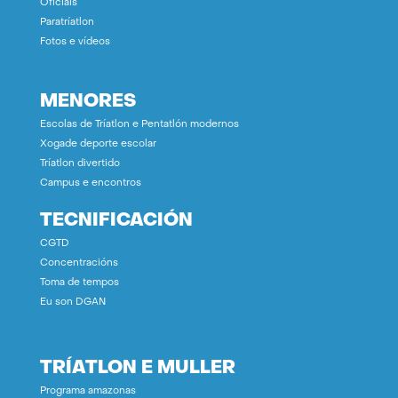
Oficiais
Paratríatlon
Fotos e vídeos
MENORES
Escolas de Tríatlon e Pentatlón modernos
Xogade deporte escolar
Tríatlon divertido
Campus e encontros
TECNIFICACIÓN
CGTD
Concentracións
Toma de tempos
Eu son DGAN
TRÍATLON E MULLER
Programa amazonas