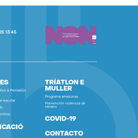
25 13 45
ES
TRÍATLON E
MULLER
tlon e Pentatlón
Programa amazonas
e escolar
Prevención violencia de
xénero
do
ontros
COVID-19
ICACIÓ
CONTACTO