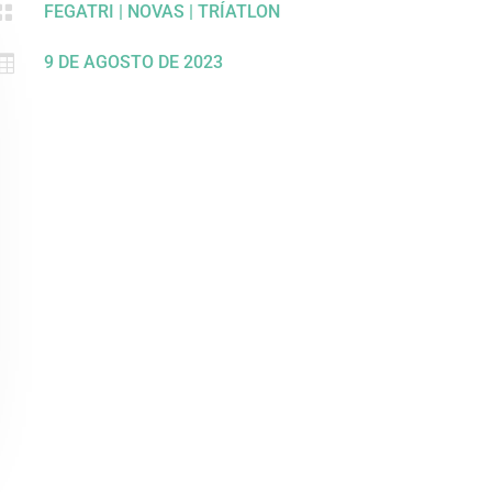

FEGATRI
|
NOVAS
|
TRÍATLON

9 DE AGOSTO DE 2023