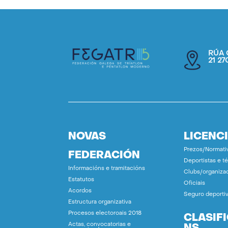
RÚA 
21 2
NOVAS
LICENC
Prezos/Normati
FEDERACIÓN
Deportistas e t
Informacións e tramitacións
Clubs/organiza
Estatutos
Oficiais
Acordos
Seguro deporti
Estructura organizativa
Procesos electoroais 2018
CLASIF
Actas, convocatorias e