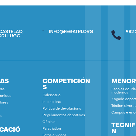
CASTELAO,
INFO@FEGATRI.ORG
982 
7001 LUGO
IAS
COMPETICIÓN
MENOR
S
vas
Escolas de Tría
modernos
Calendario
écnicos
Xogade deport
Inscricións
dores
Tríatlon diverti
Política de devolucións
Campus e enc
Regulamentos deportivos
vo
Oficiais
TECNIF
ICACIÓ
Paratríatlon
N
Fotos e vídeos