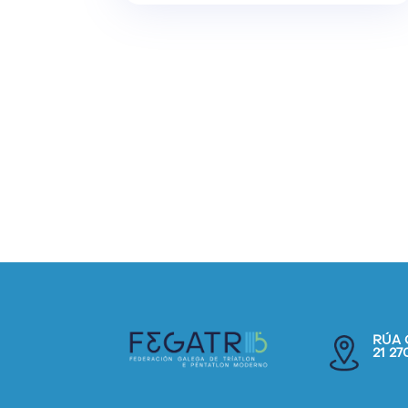
RÚA 
21 2