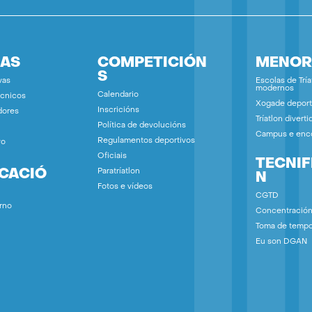
IAS
COMPETICIÓN
MENOR
S
vas
Escolas de Tría
modernos
Calendario
écnicos
Xogade deport
Inscricións
dores
Tríatlon diverti
Política de devolucións
Campus e enc
Regulamentos deportivos
vo
Oficiais
TECNIF
ICACIÓ
Paratríatlon
N
Fotos e vídeos
CGTD
rno
Concentració
Toma de temp
Eu son DGAN