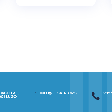
CASTELAO,
INFO@FEGATRI.ORG
982 
7001 LUGO