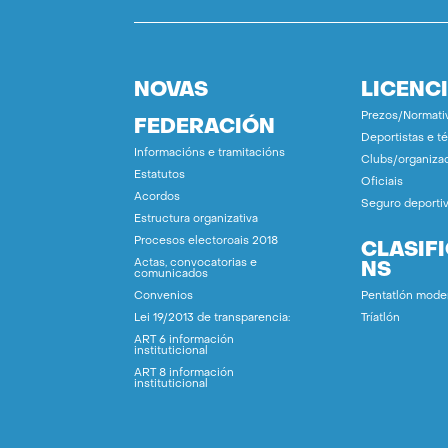
NOVAS
LICENC
Prezos/Normati
FEDERACIÓN
Deportistas e t
Informacións e tramitacións
Clubs/organiza
Estatutos
Oficiais
Acordos
Seguro deporti
Estructura organizativa
Procesos electoroais 2018
CLASIF
Actas, convocatorias e
NS
comunicados
Convenios
Pentatlón mode
Lei 19/2013 de transparencia:
Tríatlón
ART 6 información
instituticional
ART 8 información
instituticional