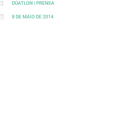

DÚATLON
|
PRENSA

8 DE MAIO DE 2014