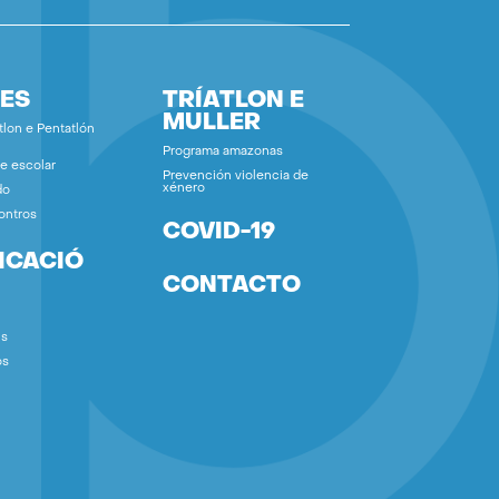
ES
TRÍATLON E
MULLER
tlon e Pentatlón
Programa amazonas
e escolar
Prevención violencia de
xénero
do
ontros
COVID-19
ICACIÓ
CONTACTO
ns
os