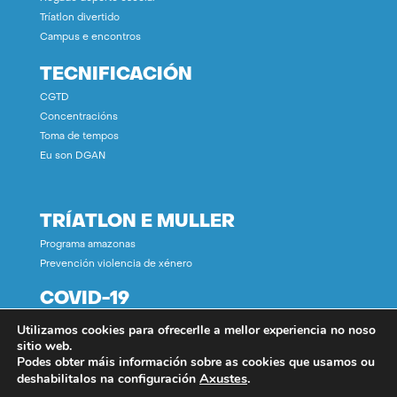
Tríatlon divertido
Campus e encontros
TECNIFICACIÓN
CGTD
Concentracións
Toma de tempos
Eu son DGAN
TRÍATLON E MULLER
Programa amazonas
Prevención violencia de xénero
COVID-19
Utilizamos cookies para ofrecerlle a mellor experiencia no noso
CONTACTO
sitio web.
Podes obter máis información sobre as cookies que usamos ou
Axustes
.
deshabilitalos na configuración