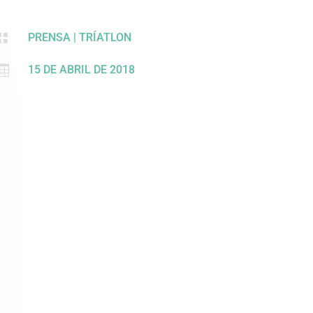

PRENSA
|
TRÍATLON

15 DE ABRIL DE 2018