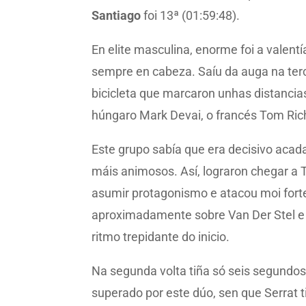
Santiago
foi 13ª (01:59:48).
En elite masculina, enorme foi a valent
sempre en cabeza. Saíu da auga na terce
bicicleta que marcaron unhas distancia
húngaro Mark Devai, o francés Tom Richa
Este grupo sabía que era decisivo acada
máis animosos. Así, lograron chegar a 
asumir protagonismo e atacou moi fort
aproximadamente sobre Van Der Stel e 
ritmo trepidante do inicio.
Na segunda volta tiña só seis segundos 
superado por este dúo, sen que Serrat t