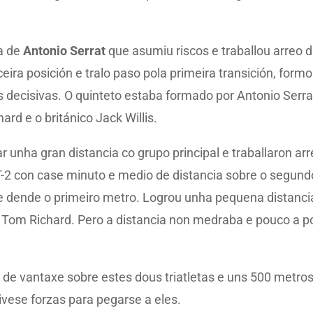
ía de
Antonio Serrat
que asumiu riscos e traballou arreo d
ira posición e tralo paso pola primeira transición, formo
s decisivas. O quinteto estaba formado por Antonio Serra
rd e o británico Jack Willis.
r unha gran distancia co grupo principal e traballaron ar
T-2 con case minuto e medio de distancia sobre o segun
e dende o primeiro metro. Logrou unha pequena distanc
Tom Richard. Pero a distancia non medraba e pouco a po
de vantaxe sobre estes dous triatletas e uns 500 metros a
ivese forzas para pegarse a eles.