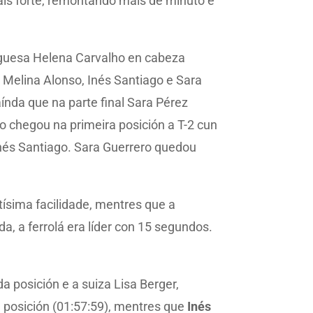
 máis forte, remontando máis de minuto e
tuguesa Helena Carvalho en cabeza
 Melina Alonso, Inés Santiago e Sara
aínda que na parte final Sara Pérez
o chegou na primeira posición a T-2 cun
Inés Santiago. Sara Guerrero quedou
tísima facilidade, mentres que a
a, a ferrolá era líder con 15 segundos.
 posición e a suiza Lisa Berger,
a posición (01:57:59), mentres que
Inés