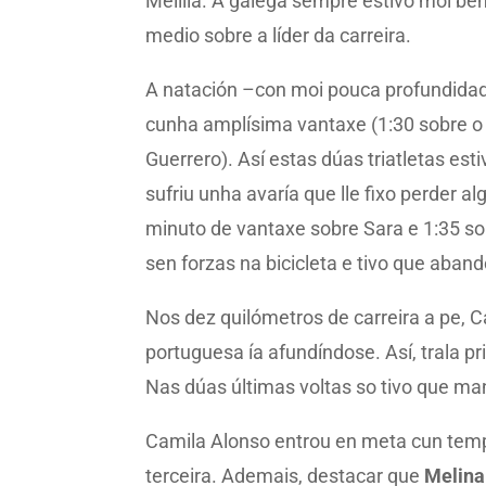
Melilla. A galega sempre estivo moi ben
medio sobre a líder da carreira.
A natación –con moi pouca profundidad
cunha amplísima vantaxe (1:30 sobre o 
Guerrero). Así estas dúas triatletas est
sufriu unha avaría que lle fixo perder 
minuto de vantaxe sobre Sara e 1:35 so
sen forzas na bicicleta e tivo que aband
Nos dez quilómetros de carreira a pe, C
portuguesa ía afundíndose. Así, trala p
Nas dúas últimas voltas so tivo que man
Camila Alonso entrou en meta cun tempo
terceira. Ademais, destacar que
Melina