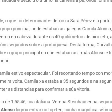
 situada e decidiu o triunfo na carreira a pe, onde foi a
e, o que foi determinante- deixou a Sara Pérez e a por
grupo principal, onde estaban as galegas Camila Alonso,
iveron en cabeza durante os 40 quilómetros de bicicleta, 
algúns segundos sobre a portuguesa. Desta forma, Carvalh
bre o grupo principal no que estaban as irmás Alonso e 
onar.
amila estivo espectacular. Foi recortando tempo con moi
rimeira volta, Camila xa estaba a 35 segundos e na segund
ter as distancias para confirmar a súa vitoria.
 de 1:55:46, coa italiana Verena Steinhauser na segunda
 Alonso
logrou entrar no top-ten, cunha magnífica sétim