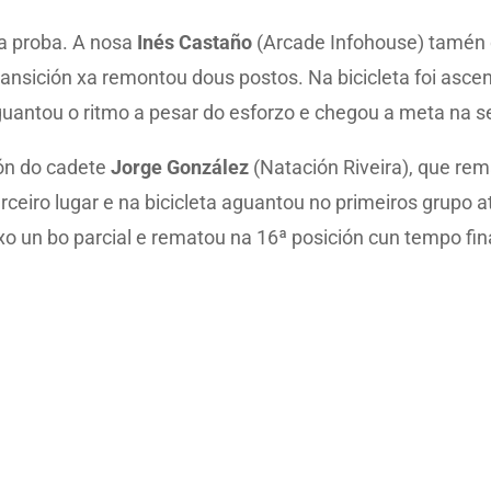
ta proba. A nosa
Inés Castaño
(Arcade Infohouse) tamén 
ransición xa remontou dous postos. Na bicicleta foi asce
aguantou o ritmo a pesar do esforzo e chegou a meta na se
ón do cadete
Jorge González
(Natación Riveira), que rem
rceiro lugar e na bicicleta aguantou no primeiros grupo a
ixo un bo parcial e rematou na 16ª posición cun tempo f