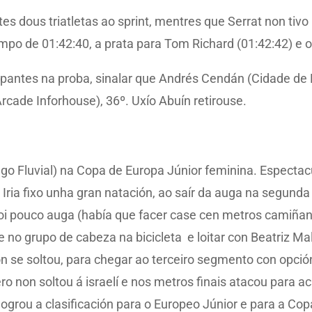
estes dous triatletas ao sprint, mentres que Serrat non tiv
mpo de 01:42:40, a prata para Tom Richard (01:42:42) e o
ipantes na proba, sinalar que Andrés Cendán (Cidade de 
Arcade Inforhouse), 36º. Uxío Abuín retirouse.
o Fluvial) na Copa de Europa Júnior feminina. Espectacul
o. Iria fixo unha gran natación, ao saír da auga na segund
oi pouco auga (había que facer case cen metros camiñan
 no grupo de cabeza na bicicleta e loitar con Beatriz Ma
 non se soltou, para chegar ao terceiro segmento con opc
pero non soltou á israelí e nos metros finais atacou para
 logrou a clasificación para o Europeo Júnior e para a Co