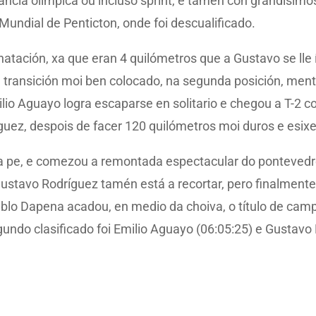
ancia olímpica ou incluso sprint, e tamén con grandísim
undial de Penticton, onde foi descualificado.
atación, xa que eran 4 quilómetros que a Gustavo se lle 
a transición moi ben colocado, na segunda posición, ment
ilio Aguayo logra escaparse en solitario e chegou a T-2
uez, despois de facer 120 quilómetros moi duros e esix
 a pe, e comezou a remontada espectacular do pontevedré
 Gustavo Rodríguez tamén está a recortar, pero finalmen
ablo Dapena acadou, en medio da choiva, o título de cam
undo clasificado foi Emilio Aguayo (06:05:25) e Gustavo 