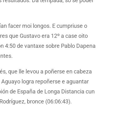
os resultados. Da tempada, só se poder
ían facer moi longos. E cumpriuse o
res que Gustavo era 12º a case oito
 con 4:50 de vantaxe sobre Pablo Dapena
entes.
s, que lle levou a poñerse en cabeza
te Aguayo logra repoñerse e aguantar
pión de España de Longa Distancia cun
Rodríguez, bronce (06:06:43).