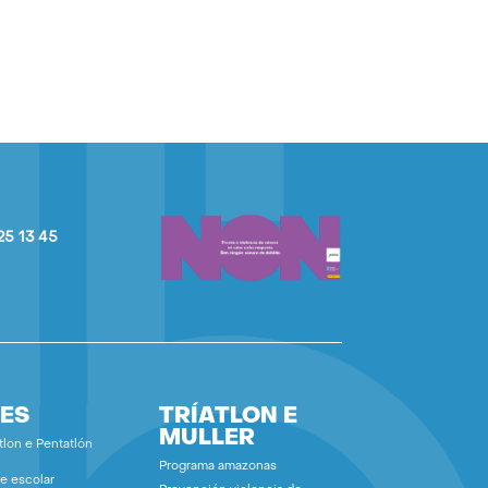
25 13 45
ES
TRÍATLON E
MULLER
tlon e Pentatlón
Programa amazonas
e escolar