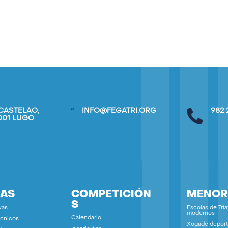
CASTELAO,
INFO@FEGATRI.ORG
982 
7001 LUGO
IAS
COMPETICIÓN
MENOR
S
vas
Escolas de Tría
modernos
Calendario
écnicos
Xogade deport