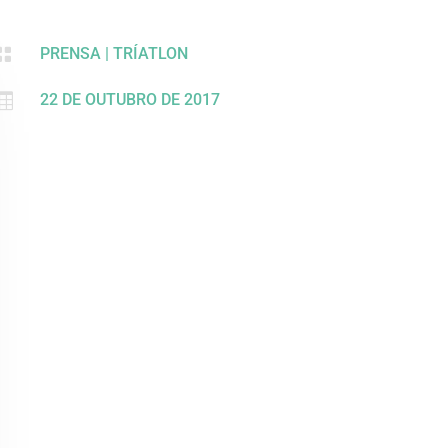

PRENSA
|
TRÍATLON

22 DE OUTUBRO DE 2017