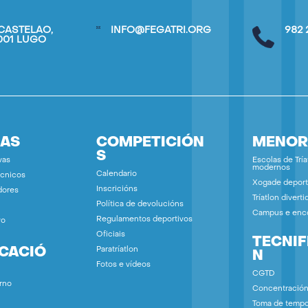
CASTELAO,
INFO@FEGATRI.ORG
982 
7001 LUGO
IAS
COMPETICIÓN
MENOR
S
vas
Escolas de Tría
modernos
Calendario
écnicos
Xogade deport
Inscricións
dores
Tríatlon diverti
Política de devolucións
Campus e enc
Regulamentos deportivos
vo
Oficiais
TECNIF
ICACIÓ
Paratríatlon
N
Fotos e vídeos
CGTD
rno
Concentració
Toma de temp