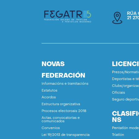
RÚA 
21 2
NOVAS
LICENC
Prezos/Normati
FEDERACIÓN
Deportistas e t
Informacións e tramitacións
Clubs/organiza
Estatutos
Oficiais
Acordos
Seguro deporti
Estructura organizativa
Procesos electoroais 2018
CLASIF
Actas, convocatorias e
NS
comunicados
Convenios
Pentatlón mode
Lei 19/2013 de transparencia:
Tríatlón