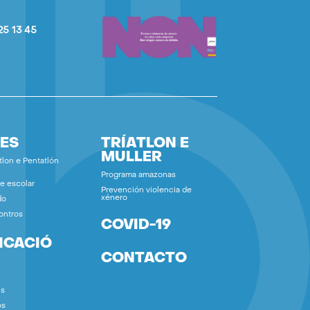
25 13 45
ES
TRÍATLON E
MULLER
tlon e Pentatlón
Programa amazonas
e escolar
Prevención violencia de
xénero
do
ontros
COVID-19
ICACIÓ
CONTACTO
ns
os