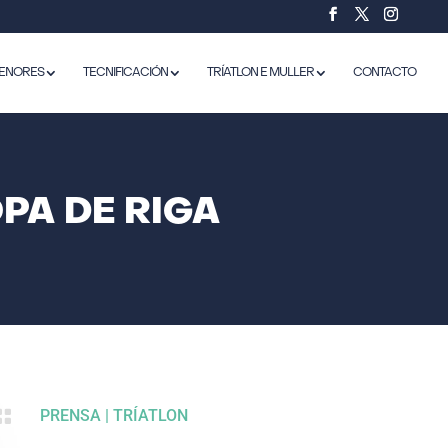
ENORES
TECNIFICACIÓN
TRÍATLON E MULLER
CONTACTO
PA DE RIGA

PRENSA
|
TRÍATLON