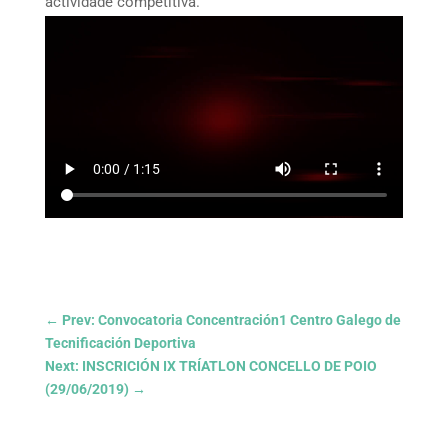
actividade competitiva.
←
Prev: Convocatoria Concentración1 Centro Galego de
Tecnificación Deportiva
Next: INSCRICIÓN IX TRÍATLON CONCELLO DE POIO
(29/06/2019)
→