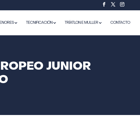
ENORES
TECNIFICACIÓN
TRÍATLON E MULLER
CONTACTO
UROPEO JUNIOR
NO