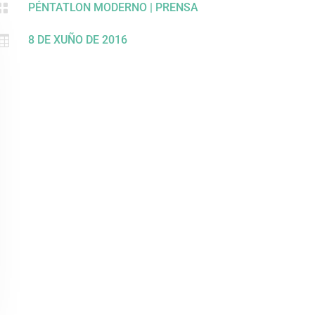

PÉNTATLON MODERNO
|
PRENSA

8 DE XUÑO DE 2016