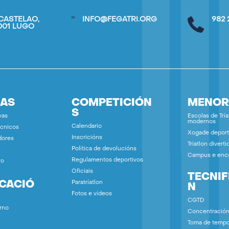
CASTELAO,
INFO@FEGATRI.ORG
982 
7001 LUGO
IAS
COMPETICIÓN
MENOR
S
vas
Escolas de Tría
modernos
Calendario
écnicos
Xogade deport
Inscricións
dores
Tríatlon diverti
Política de devolucións
Campus e enc
Regulamentos deportivos
vo
Oficiais
TECNIF
ICACIÓ
Paratríatlon
N
Fotos e vídeos
CGTD
rno
Concentració
Toma de temp