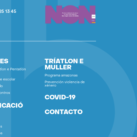
25 13 45
ES
TRÍATLON E
MULLER
tlon e Pentatlón
Programa amazonas
e escolar
Prevención violencia de
xénero
do
ontros
COVID-19
ICACIÓ
CONTACTO
ns
os