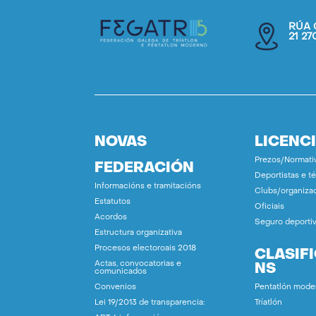
RÚA 
21 2
NOVAS
LICENC
Prezos/Normati
FEDERACIÓN
Deportistas e t
Informacións e tramitacións
Clubs/organiza
Estatutos
Oficiais
Acordos
Seguro deporti
Estructura organizativa
Procesos electoroais 2018
CLASIF
Actas, convocatorias e
NS
comunicados
Convenios
Pentatlón mode
Lei 19/2013 de transparencia:
Tríatlón