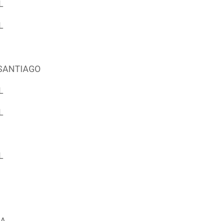
L
L
 SANTIAGO
L
L
L
RA