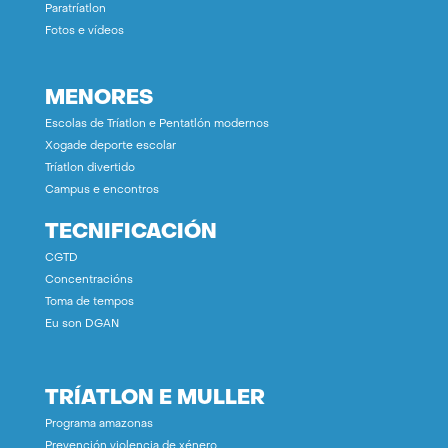
Paratríatlon
Fotos e vídeos
MENORES
Escolas de Tríatlon e Pentatlón modernos
Xogade deporte escolar
Tríatlon divertido
Campus e encontros
TECNIFICACIÓN
CGTD
Concentracións
Toma de tempos
Eu son DGAN
TRÍATLON E MULLER
Programa amazonas
Prevención violencia de xénero